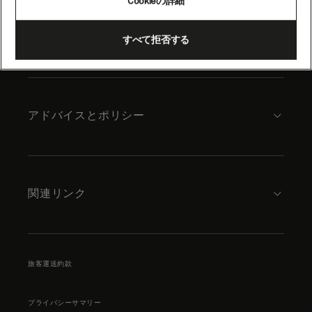
Cookieの詳細
content
キュナードについて
すべて拒否する
アドバイスとポリシー
関連リンク
旅客運送約款
プライバシーサマリー