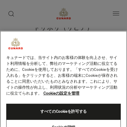
toggle
search
ペ
button
button
ー
ジ
内
容
トリポリ（リビア）
へ
ス
キ
ッ
プ
クルーズを検索
キュナードでは、当サイト内のお客様の体験を向上させ、サイ
ト利用情報を分析して、弊社のマーケティング活動に役立てる
ために、Cookieを使用しております。「すべてのCookieを受け
入れる」をクリックすると、お客様の端末にCookieが保存され
ることに同意いただいたものとみなされます。これにより、サ
イトの操作性が向上し、利用状況の分析やマーケティング活動
に役立てられます。
Cookieの設定を管理
すべてのCookieを許可する
Skip
to
footer