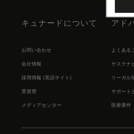
footer
content
キュナードについて
アド
お問い合わせ
よくある
会社情報
サステナ
採用情報 (英語サイト)
リーガル
受賞歴
サポート
メディアセンター
医療要件