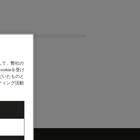
クルーズを検索
カウント
して、弊社の
okieを受け
だいたものと
ティング活動