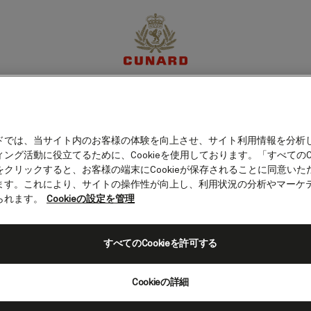
ア）
体験
目的地
クルーズ
特別限定オファー
マイア
ドでは、当サイト内のお客様の体験を向上させ、サイト利用情報を分析
ング活動に役立てるために、Cookieを使用しております。「すべてのCo
をクリックすると、お客様の端末にCookieが保存されることに同意いた
ます。これにより、サイトの操作性が向上し、利用状況の分析やマーケ
られます。
Cookieの設定を管理
すべてのCookieを許可する
Cookieの詳細