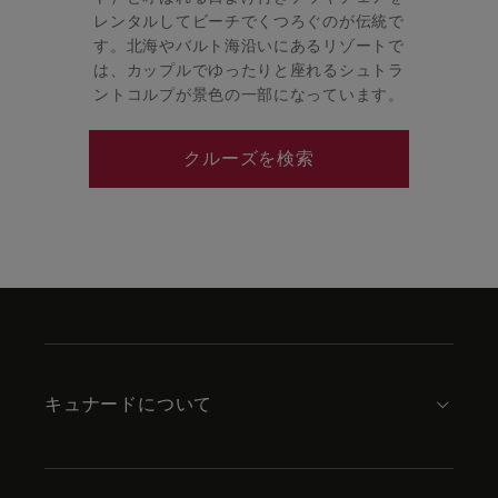
レンタルしてビーチでくつろぐのが伝統で
す。北海やバルト海沿いにあるリゾートで
は、カップルでゆったりと座れるシュトラ
ントコルプが景色の一部になっています。
クルーズを検索
Skip
to
footer
content
キュナードについて