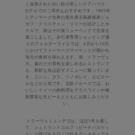
く改装された白い柱が美しいクアハウス・
ホテルでのご滞在もおすすめです。1820年
にデンマーク出身の新古典主義建築家ジョ
セフ・クリスチャン・リリーが設計したホ
テルで、彼はその後リューベックで生涯を
過ごしました。歩行者専用ショッピング通
りのフォルダーライエでは、4月から10月
にかけてファーマーズマーケットが開かれ
地元の食材を味わえます。海、トラーヴェ
川、森のどの景色を楽しめるレストランで
も、新鮮な魚は必ずメニューに載っていま
す。ニシン、タラ、ツノガレイ、エビロー
ルなどが人気です。北欧クルーズでは、お
いしいドイツの肉料理をグラスワインや種
類豊富な生ビールとともにお楽しみくださ
い。
トラーヴェミュンデでは、ほぼ1年を通し
て、シュトラントコルプ（ビーチバスケッ
ト）と呼ばれる日よけ付きデッキチェアを