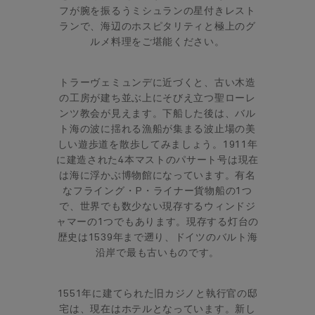
フが腕を振るうミシュランの星付きレスト
ランで、海辺のホスピタリティと極上のグ
ルメ料理をご堪能ください。
トラーヴェミュンデに近づくと、古い木造
の工房が建ち並ぶ上にそびえ立つ聖ローレ
ンツ教会が見えます。下船した後は、バル
ト海の波に揺れる漁船が集まる波止場の美
しい遊歩道を散歩してみましょう。1911年
に建造された4本マストのパサート号は現在
は海に浮かぶ博物館になっています。有名
なフライング・P・ライナー貨物船の1つ
で、世界でも数少ない現存するウィンドジ
ャマーの1つでもあります。現存する灯台の
歴史は1539年まで遡り、ドイツのバルト海
沿岸で最も古いものです。
1551年に建てられた旧カジノと執行官の邸
宅は、現在はホテルとなっています。新し