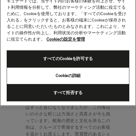
キュナードでは、当サイト内のお客様の体験を向上させ、サイ
ツ）
ト利用情報を分析して、弊社のマーケティング活動に役立てる
ために、Cookieを使用しております。「すべてのCookieを受け
入れる」をクリックすると、お客様の端末にCookieが保存され
ることに同意いただいたものとみなされます。これにより、サ
トラーヴェミュンデは12世紀に建てられた
イトの操作性が向上し、利用状況の分析やマーケティング活動
要塞、バルト海のリューベック湾に面して
に役立てられます。
Cookieの設定を管理
いました。「リューベックの最も美しい
娘」と呼ばれるこの地区は、セーリング、
ゴルフ、料理、そして砂の彫刻作品を競い
すべてのCookieを許可する
合うサンド・ワールド・フェスティバルで
有名です。
Cookieの詳細
12世紀、獅子公と呼ばれたザクセン公ハイ
ンリヒ3世は、ドイツ北部の都市リューベッ
すべて拒否する
クにあるトラーヴェ川河口を防御するため
トラーヴェミュンデを建設しました。要塞
はずっと昔になくなりましたが、この海沿
いの小さな町には力強さと高貴さが今も残
っています。航海の歴史と文化を誇るこの
街は、クルーズで寄港するすべてのお客様
を温かくお迎えします。受賞歴のあるシェ