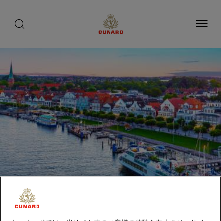
toggle
search
ペ
button
button
ー
ジ
内
容
へ
ス
キ
ッ
プ
トラーヴェミュンデ（ドイ