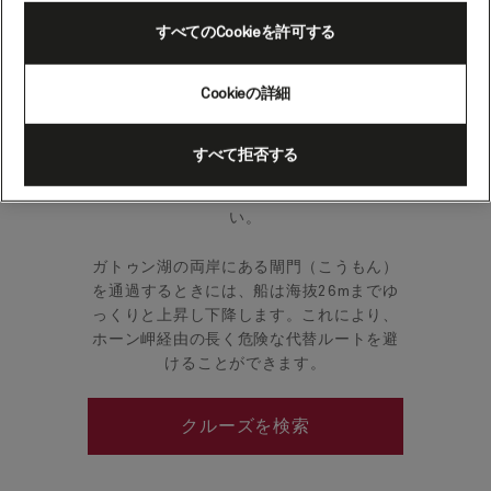
（フル・トランジット）
すべてのCookieを許可する
Cookieの詳細
海洋工学に興味のある人や有名な航路を体
験してみたい方にとって、この航路は行っ
てみたい船旅の上位に入ることでしょう。
すべて拒否する
この興味深い歴史を持つ運河を通過しなが
ら、刻々と変わる風景をお楽しみくださ
い。
ガトゥン湖の両岸にある閘門（こうもん）
を通過するときには、船は海抜26mまでゆ
っくりと上昇し下降します。これにより、
ホーン岬経由の長く危険な代替ルートを避
けることができます。
クルーズを検索