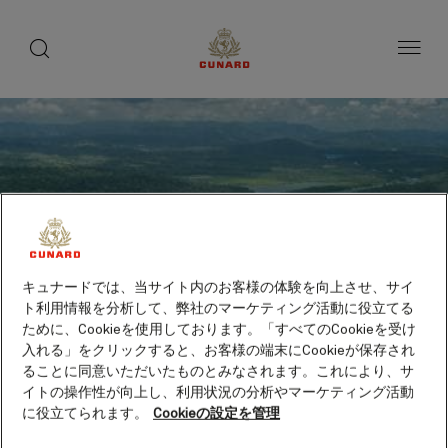
toggle
search
ペ
button
button
ー
ジ
内
容
へ
ス
キ
ッ
プ
キュナードでは、当サイト内のお客様の体験を向上させ、サイ
ト利用情報を分析して、弊社のマーケティング活動に役立てる
ために、Cookieを使用しております。「すべてのCookieを受け
入れる」をクリックすると、お客様の端末にCookieが保存され
ることに同意いただいたものとみなされます。これにより、サ
イトの操作性が向上し、利用状況の分析やマーケティング活動
に役立てられます。
Cookieの設定を管理
パナマ運河通過（パナマ）