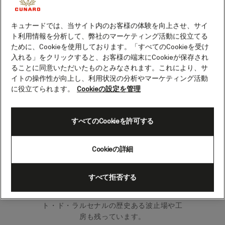
キュナードでは、当サイト内のお客様の体験を向上させ、サイ
トゥーロンは太陽が輝くコートダジュール
ト利用情報を分析して、弊社のマーケティング活動に役立てる
に位置し、マルセイユとサントロペのほぼ
ために、Cookieを使用しております。「すべてのCookieを受け
中間にあります。ここからおしゃれなビー
入れる」をクリックすると、お客様の端末にCookieが保存され
チへ出かけたり、石垣やライラック、ラベ
ることに同意いただいたものとみなされます。これにより、サ
ンダーの花々が織りなすプロヴァンスの風
イトの操作性が向上し、利用状況の分析やマーケティング活動
景を探しに出かけましょう。
に役立てられます。
Cookieの設定を管理
トゥーロンは、1494年にシャルル8世がこ
の自然港に海軍の造船所を建造して以来、
すべてのCookieを許可する
フランス海軍との深いつながりがありま
す。今でもシャルル・ド・ゴール空母の母
Cookieの詳細
港であり、約100年前に設立された国立海
軍博物館には同船および歴代の船の模型が
展示されています。色とりどりの漁船や洗
すべて拒否する
練されたヨット、大型船などが行き交う現
在の港には、1738年から続いているポル
ト・ド・ラルセナルの歴史ある波止場や工
房も残っています。