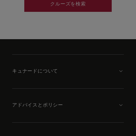
クルーズを検索
Skip
to
footer
content
キュナードについて
アドバイスとポリシー