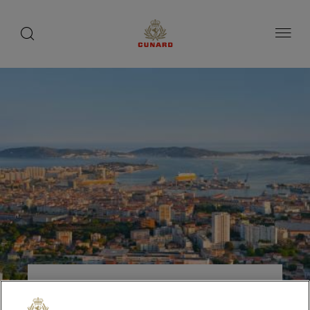
toggle
search
ペ
button
button
ー
ジ
内
容
へ
ス
キ
ッ
プ
トゥーロン（フランス）