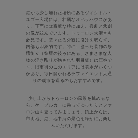
港から少し離れた場所にあるヴィクトル・
ユゴー広場には、壮麗なオペラハウスがあ
り、正面には豪華な柱に加え、喜劇と悲劇
の像が並んでいます。トゥーロン大聖堂も
必見です。堂々たる外観に引けを取らず、
内部も印象的です。特に、凝った装飾の祭
壇衝立（祭壇の後ろにある、さまざまな人
物の浮き彫りが施された羽目板）は圧巻で
す。旧市街のこのエリアには噴水がいくつ
かあり、毎日開かれるラファイエット大通
りの朝市を巡るのもおすすめです。
少し上からトゥーロンの風景を眺めるな
ら、ケーブルカーに乗ってゆったりとファ
ロン山を登ってみましょう。頂上からは、
市街地、港、地中海の景色を静かにお楽し
みいただけます。