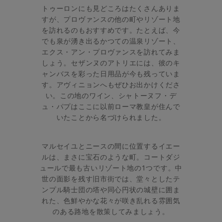
トゥーロンにも見どころはたくさんありま
すが、プロヴァンスの他の町やリゾート地
を訪れるのもおすすめです。たとえば、今
でも泉が湧き出るかつての温泉リゾート、
エクス・アン・プロヴァンスを訪れてみま
しょう。セザンヌのアトリエには、彼のキ
ャンバスを彩った日用品が今も残っていま
す。アヴィニョンへもぜひお出かけくださ
い。この地のワイン、シャトーヌフ・デ
ュ・パプはここに以前ローマ教皇が住んで
いたことから名づけられました。
マルセイユとニースの間に位置するイエー
ルは、まさに宝石のような町。コートダジ
ュールで最も古いリゾート地の1つです。中
世の面影を残す旧市街では、堂々としたテ
ンプル騎士団の塔や同心円状の城壁に囲ま
れた、色鮮やかな花々が咲き乱れる雰囲気
のある路地を散策してみましょう。