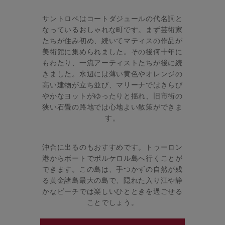
サントロペはコートダジュールの代名詞と
なっているおしゃれな町です。まず芸術家
たちが住み初め、続いてマティスの作品が
美術館に集められました。その後何十年に
もわたり、一流アーティストたちが後に続
きました。水辺には薄い黄色やオレンジの
高い建物が立ち並び、マリーナではきらび
やかなヨットがゆったりと揺れ、旧市街の
狭い石畳の路地では心地よい散策ができま
す。
沖合に出るのもおすすめです。トゥーロン
港からボートでポルケロル島へ行くことが
できます。この島は、手つかずの自然が残
る黄金諸島最大の島で、隠れた入り江や静
かなビーチでは楽しいひとときを過ごせる
ことでしょう。