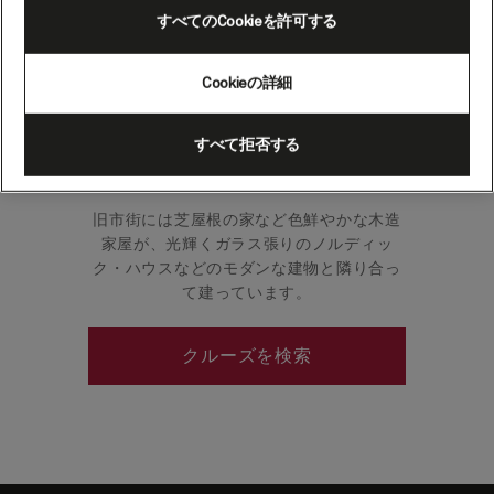
島）
すべてのCookieを許可する
Cookieの詳細
トースハウンは世界最小の個性あふれる首
都です。街の名前は文字通り「トールの
すべて拒否する
港」を意味し、街とバイキングとの強い関
わりを物語っています。
旧市街には芝屋根の家など色鮮やかな木造
家屋が、光輝くガラス張りのノルディッ
ク・ハウスなどのモダンな建物と隣り合っ
て建っています。
クルーズを検索