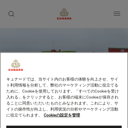
toggle
search
ペ
button
button
ー
ジ
内
容
へ
ス
キ
ッ
プ
キュナードでは、当サイト内のお客様の体験を向上させ、サイ
ト利用情報を分析して、弊社のマーケティング活動に役立てる
ために、Cookieを使用しております。「すべてのCookieを受け
入れる」をクリックすると、お客様の端末にCookieが保存され
ることに同意いただいたものとみなされます。これにより、サ
イトの操作性が向上し、利用状況の分析やマーケティング活動
に役立てられます。
Cookieの設定を管理
トースハウン（フェロー諸