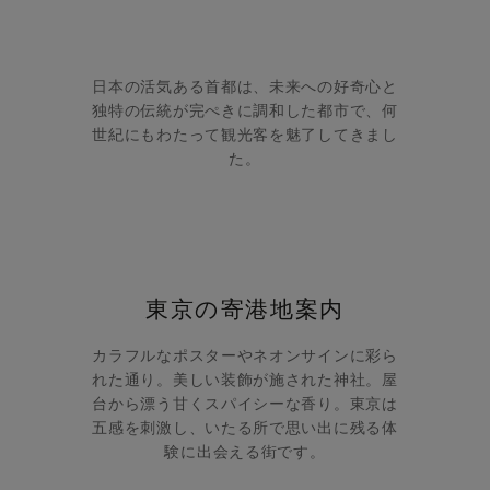
日本の活気ある首都は、未来への好奇心と
独特の伝統が完ぺきに調和した都市で、何
世紀にもわたって観光客を魅了してきまし
た。
東京の寄港地案内
カラフルなポスターやネオンサインに彩ら
れた通り。美しい装飾が施された神社。屋
台から漂う甘くスパイシーな香り。東京は
五感を刺激し、いたる所で思い出に残る体
験に出会える街です。