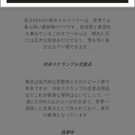
東京スカイツリー
高さ634mの東京スカイツリーは、世界でも
最も高い建築物の1つです。放送塔と展望台
を兼ねているこのタワーからは、晴れた日
には広大な街並みだけでなく、雪を頂く富
士山まで一望できます。
渋谷スクランブル交差点
東京は近代的な雰囲気とそのスピード感で
有名ですが、渋谷スクランブル交差点周辺
ほどこれが顕著な場所はないでしょう。一
度に3,000人もの人々が行き交う、世界一
混雑した交差点として知られており、東京
の象徴となっています。
浅草寺