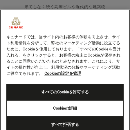
果てしなく続く高層ビルや近代的な建築物
の中に、敢えて迷い込んでしまってはいか
がでしょう。もっと静かな時間を送りたい
方は、おとぎ話に出てくるような公園で心
安らぐひとときを過ごすこともできます。
キュナードでは、当サイト内のお客様の体験を向上させ、サイ
できるだけ多くの観光スポットを巡りたい
ト利用情報を分析して、弊社のマーケティング活動に役立てる
アクティブな方には、有名な観光スポット
ために、Cookieを使用しております。「すべてのCookieを受け
が数多くあります。
入れる」をクリックすると、お客様の端末にCookieが保存され
ることに同意いただいたものとみなされます。これにより、サ
イトの操作性が向上し、利用状況の分析やマーケティング活動
東京の人気観光スポット
に役立てられます。
Cookieの設定を管理
東京には、無数の超高層ビルや近代的な建
築物に混じって、歴史的建造物やのどやか
すべてのCookieを許可する
な緑地もたくさんあります。空を見上げ、
角を曲がり、細かい彫刻が施された鳥居を
Cookieの詳細
くぐり、日本の魅力的な歴史と文化を発見
しましょう。
すべて拒否する