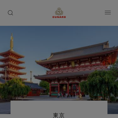
toggle
search
ペ
button
button
ー
ジ
内
容
へ
ス
キ
ッ
プ
東京