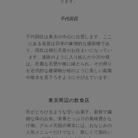
ります。
千代田区
千代田区は東京の中心に位置します。ここ
にある皇居は日本の象徴的な建築物であ
り、現在は徳仁天皇がお住まいになってい
ます。迷路のように入り組んだ小川や堀
は、壮麗な石壁や橋に縁どられ、その周り
を近代的な建築物が絵のように美しい庭園
や噴水を見下ろすようにそびえています。
東京周辺の飲食店
舌がとろけるような甘いお菓子。新鮮で繊
細な味のお魚。栄養たっぷりの風味豊かな
汁物。グルメ天国の東京には、おなじみの
人気メニューだけでなく、新しくて面白い