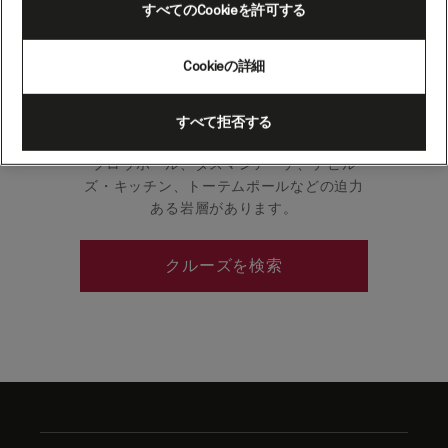
すべてのCookieを許可する
州（オーストラリア）（ク
ルージング)
Cookieの詳細
タスマニア南東部と細い地峡でつながって
すべて拒否する
いるこの半島には、高さ約305mの海崖や、
ブロウホール、タスマンアーチ、デビル
ズ・キッチン、トーテムポールなどの迫力
ある岩層があります。
クルーズを検索
Skip
to
footer
content