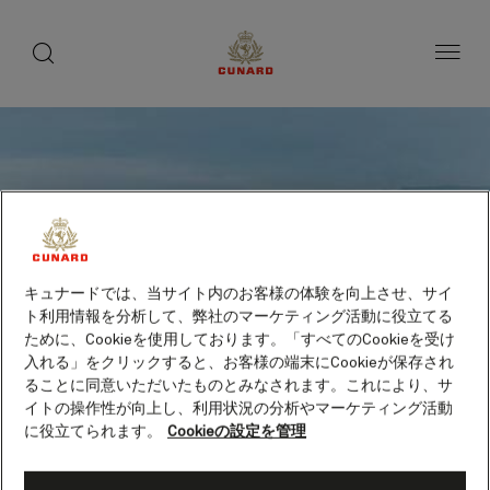
toggle
search
ペ
button
button
ー
ジ
内
容
へ
ス
キ
ッ
プ
キュナードでは、当サイト内のお客様の体験を向上させ、サイ
ト利用情報を分析して、弊社のマーケティング活動に役立てる
ために、Cookieを使用しております。「すべてのCookieを受け
入れる」をクリックすると、お客様の端末にCookieが保存され
ることに同意いただいたものとみなされます。これにより、サ
イトの操作性が向上し、利用状況の分析やマーケティング活動
に役立てられます。
Cookieの設定を管理
タスマン半島、タスマニア