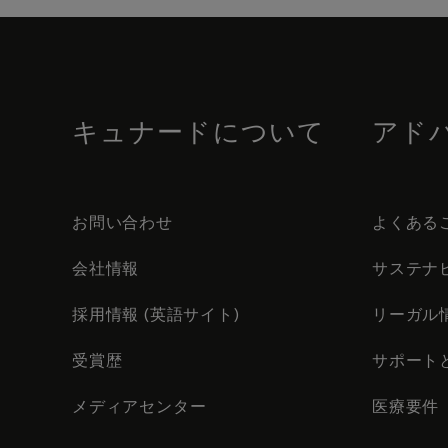
Skip
to
footer
content
キュナードについて
アド
お問い合わせ
よくある
会社情報
サステナ
採用情報 (英語サイト)
リーガル
受賞歴
サポート
メディアセンター
医療要件