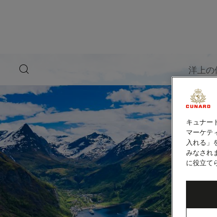
ペ
ー
ジ
内
容
へ
ス
キ
search
洋上の
ッ
button
プ
キュナー
マーケティ
入れる」
みなされ
に役立て