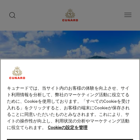
toggle
search
ペ
button
button
ー
ジ
内
容
へ
ス
キ
ッ
プ
キュナードでは、当サイト内のお客様の体験を向上させ、サイ
ト利用情報を分析して、弊社のマーケティング活動に役立てる
ために、Cookieを使用しております。「すべてのCookieを受け
入れる」をクリックすると、お客様の端末にCookieが保存され
ることに同意いただいたものとみなされます。これにより、サ
イトの操作性が向上し、利用状況の分析やマーケティング活動
に役立てられます。
Cookieの設定を管理
セント・トーマス島