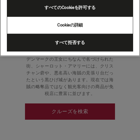
すべてのCookieを許可する
セント・トーマス島は、そびえ立つ断崖と
マングローブの湿地帯の島です。また、こ
Cookieの詳細
こにあるハート型のマジェンス湾は、カリ
ブ海のビーチの中でも最も手つかずの美し
すべて拒否する
いビーチの1つです。
デンマークの王女にちなんで名づけられた
街、シャーロット・アマリーには、クリス
チャン砦や、悪名高い海賊の見張り台だっ
たという黒ひげ城があります。現在では海
賊の略奪品ではなく観光客向けの商品が免
税店に豊富に並びます。
クルーズを検索