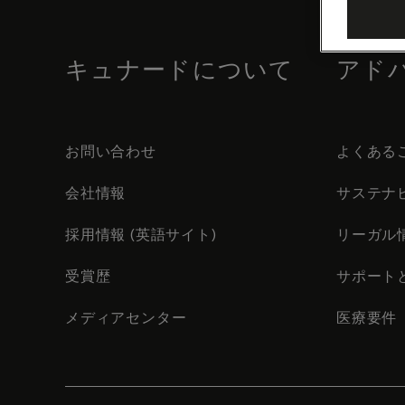
footer
content
キュナードについて
アド
お問い合わせ
よくある
会社情報
サステナ
採用情報 (英語サイト)
リーガル
受賞歴
サポート
メディアセンター
医療要件