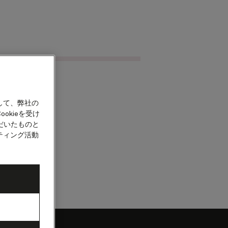
クルーズを検索
カウント
して、弊社の
okieを受け
だいたものと
ティング活動