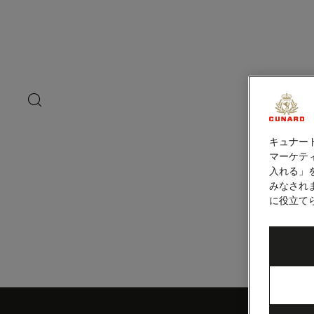
ペ
ー
ジ
内
サント・ドミン
容
へ
ス
キ
search
洋上の
ッ
button
プ
キュナー
マーケティ
入れる」
みなされ
に役立て
Skip
to