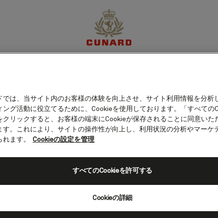
ゴ（ドミニカ共和国）
体験
目的地
クルーズ
特別限定オファー
マイア
ドでは、当サイト内のお客様の体験を向上させ、サイト利用情報を分析
ング活動に役立てるために、Cookieを使用しております。「すべてのCo
をクリックすると、お客様の端末にCookieが保存されることに同意いた
ます。これにより、サイトの操作性が向上し、利用状況の分析やマーケ
られます。
Cookieの設定を管理
すべてのCookieを許可する
Cookieの詳細