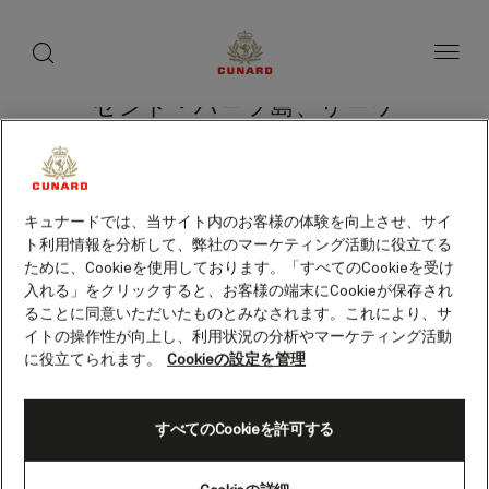
toggle
search
ペ
button
button
ー
ジ
内
容
セント・バーツ島、リーワ
へ
ス
ード諸島
キ
ッ
プ
キュナードでは、当サイト内のお客様の体験を向上させ、サイ
ト利用情報を分析して、弊社のマーケティング活動に役立てる
クルーズを検索
ために、Cookieを使用しております。「すべてのCookieを受け
入れる」をクリックすると、お客様の端末にCookieが保存され
ることに同意いただいたものとみなされます。これにより、サ
イトの操作性が向上し、利用状況の分析やマーケティング活動
に役立てられます。
Cookieの設定を管理
すべてのCookieを許可する
Skip
to
footer