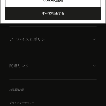
Cookieの詳細
content
キュナードについて
すべて拒否する
アドバイスとポリシー
関連リンク
旅客運送約款
プライバシーサマリー