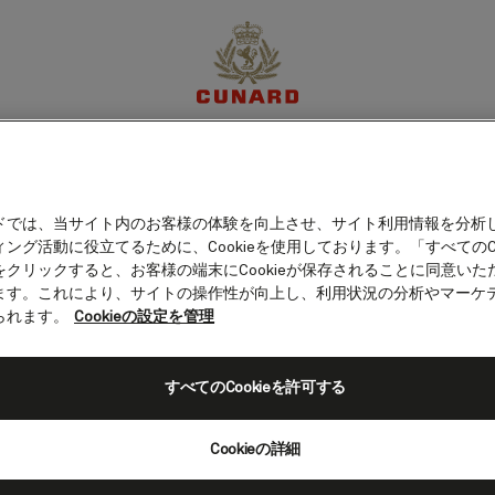
ギリシャ）
体験
目的地
クルーズ
特別限定オファー
マイア
ドでは、当サイト内のお客様の体験を向上させ、サイト利用情報を分析
ング活動に役立てるために、Cookieを使用しております。「すべてのCo
をクリックすると、お客様の端末にCookieが保存されることに同意いた
ます。これにより、サイトの操作性が向上し、利用状況の分析やマーケ
られます。
Cookieの設定を管理
すべてのCookieを許可する
Cookieの詳細