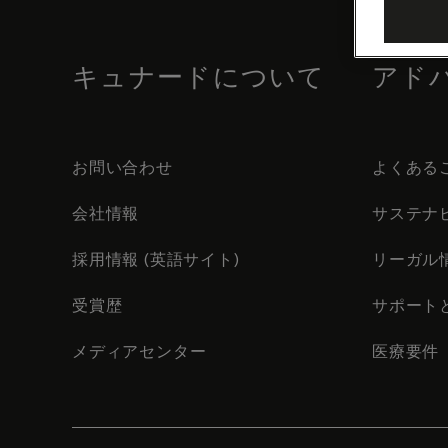
footer
content
キュナードについて
アド
お問い合わせ
よくある
会社情報
サステナ
採用情報 (英語サイト)
リーガル
受賞歴
サポート
メディアセンター
医療要件