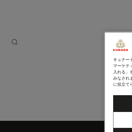
ペ
ー
ジ
内
スーダ・ベイ（
容
へ
ス
キ
search
洋上の
ッ
button
プ
キュナー
マーケティ
入れる」
みなされ
に役立て
Skip
to