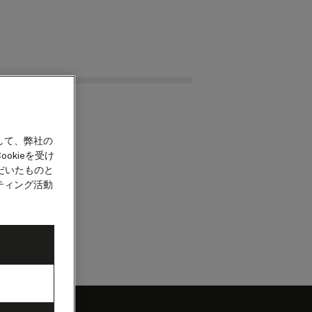
クルーズを検索
カウント
して、弊社の
okieを受け
だいたものと
ティング活動