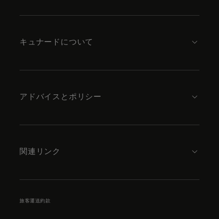
to
footer
content
キュナードについて
アドバイスとポリシー
関連リンク
旅客運送約款