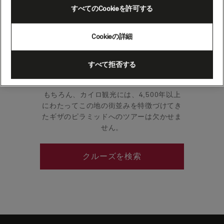
すべてのCookieを許可する
中世の大都市カイロは何世紀にもわたって
Cookieの詳細
あまり変わることなく、さまざまなモスク
や美しいファサードで訪れる人を楽しませ
てくれます。ここを訪れる人は、ピラミッ
すべて拒否する
ドの姿に圧巻させられることでしょう。
もちろん、カイロ観光には、4,500年以上
にわたってこの地の街並みを特徴づけてき
たギザのピラミッドへのツアーは欠かせま
せん。
クルーズを検索
Skip