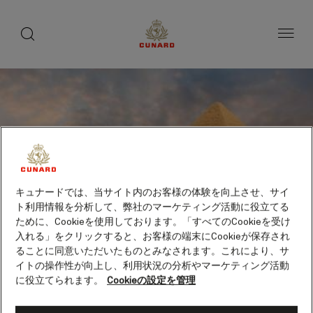
toggle
search
ペ
button
button
ー
ジ
内
容
へ
ス
キ
ッ
プ
キュナードでは、当サイト内のお客様の体験を向上させ、サイ
ト利用情報を分析して、弊社のマーケティング活動に役立てる
ために、Cookieを使用しております。「すべてのCookieを受け
入れる」をクリックすると、お客様の端末にCookieが保存され
ることに同意いただいたものとみなされます。これにより、サ
イトの操作性が向上し、利用状況の分析やマーケティング活動
に役立てられます。
Cookieの設定を管理
アインソフナ（エジプト）