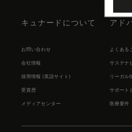
footer
content
キュナードについて
アド
お問い合わせ
よくある
会社情報
サステナ
採用情報 (英語サイト)
リーガル
受賞歴
サポート
メディアセンター
医療要件