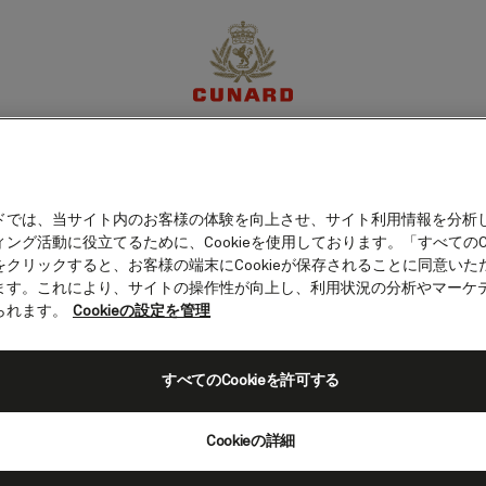
（アラブ首長国連邦）
体験
目的地
クルーズ
特別限定オファー
マイア
ドでは、当サイト内のお客様の体験を向上させ、サイト利用情報を分析
ング活動に役立てるために、Cookieを使用しております。「すべてのCo
をクリックすると、お客様の端末にCookieが保存されることに同意いた
ます。これにより、サイトの操作性が向上し、利用状況の分析やマーケ
られます。
Cookieの設定を管理
すべてのCookieを許可する
Cookieの詳細