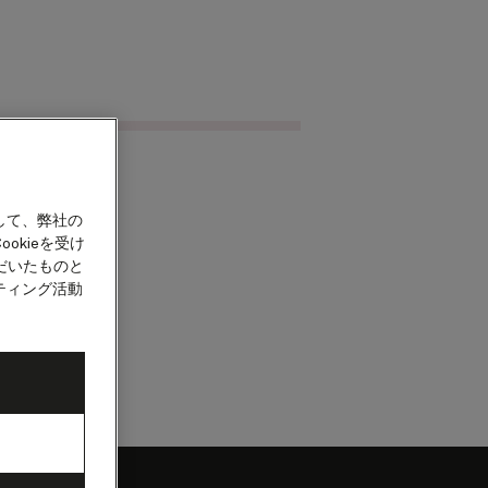
クルーズを検索
カウント
して、弊社の
okieを受け
だいたものと
ティング活動