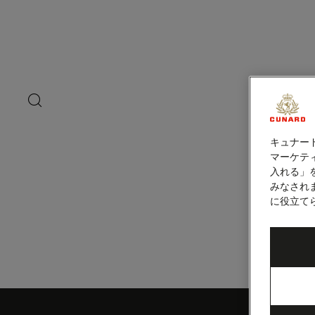
ペ
ー
ジ
内
シルバニヤス島
容
へ
ス
キ
search
洋上の
ッ
button
プ
キュナー
マーケティ
入れる」
みなされ
に役立て
Skip
to