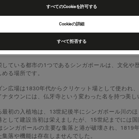
すべてのCookieを許可する
Cookieの詳細
すべて拒否する
栄している都市の1つであるシンガポールは、文化や
しめる場所です。
ン広場は1830年代からクリケット場として使われ、
イナタウンには、仏牙寺という変わった名を持つ美し
る最初の入植地は、13世紀後半にシンガポール川の
港として建設当初は栄えましたが、15世紀までには
はシンガポールの主要な集落と港が破壊され、1819
た集落や機能は存在しませんでした。