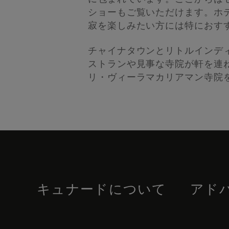
ショーもご覧いただけます。ホ
寂を楽しみたい方には特におす
チャイナタウンとリトルインデ
ストランや見事な寺院が軒を連
リ・ヴィーラマカリアマン寺院
Skip
to
footer
content
キュナードについて
アド