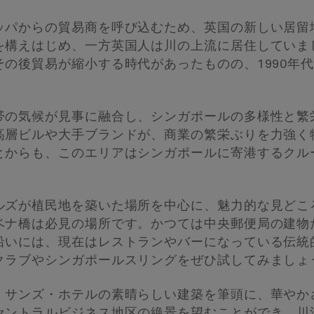
ッパからの貿易商を呼び込むため、英国の新しい居留
構えはじめ、一方英国人は川の上流に居住していまし
の後貿易が縮小する時代があったものの、1990年
帯の気候が見事に融合し、シンガポールの多様性と繁
高層ビルや大手ブランドが、商業の繁栄ぶりを力強く
とからも、このエリアはシンガポールに寄港するクル
ズが植民地を築いた場所を中心に、魅力的な見どころ
ベナ橋は必見の場所です。かつては中央郵便局の建物
沿いには、現在はレストランやバーになっている伝統
クラブやシンガポールスリングをぜひ試してみましょ
・サンズ・ホテルの素晴らしい建築を筆頭に、華やか
セントラルビジネス地区の絶景を望むことができ、川