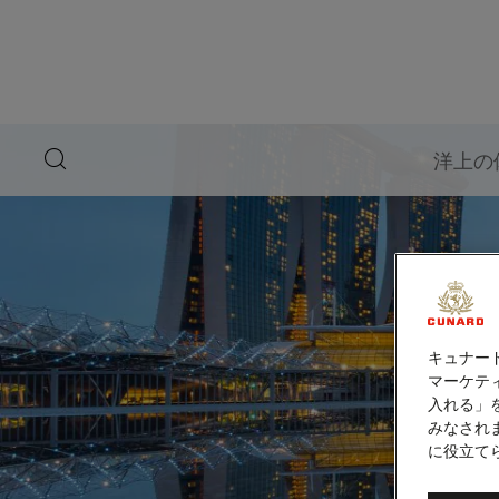
ペ
ー
ジ
内
容
へ
ス
キ
search
洋上の
ッ
button
プ
キュナー
マーケティ
入れる」
みなされ
に役立て