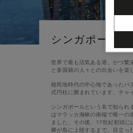
シンガポール
世界で最も活気ある港、かつ繁
と多国籍の人々との出会いを楽
植民地時代の中心地であったパダ
式円柱に囲まれています。チャ
シンガポールという名で知られ
はマラッカ海峡の南端で唯一の
ました。その後、17世紀初頭に
卿が島に上陸するまで、目立っ