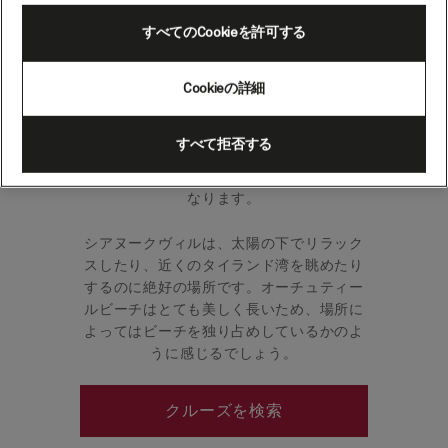
ジア）
すべてのCookieを許可する
コンポンソムとしても知られるカラフルな
Cookieの詳細
シアヌークヴィルは、カンボジアの南岸に
位置しています。松の木が立ち並ぶ白い砂
すべて拒否する
浜で有名なこのビーチは大変長いため、ビ
ーチを独り占めしているかのような気分に
なります。
シアヌークヴィルは、太陽の下でリラック
スしたり、近くのタイランド湾を眺めたり
するのに絶好の場所です。オーチュティー
ルビーチはとても美しく長いため、場所に
よってはビーチを独り占めしているかのよ
うに感じるでしょう。
クルーズを検索