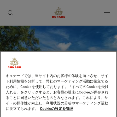
toggle
search
ペ
button
button
ー
ジ
内
容
へ
ス
キ
ッ
プ
キュナードでは、当サイト内のお客様の体験を向上させ、サイ
ト利用情報を分析して、弊社のマーケティング活動に役立てる
ために、Cookieを使用しております。「すべてのCookieを受け
入れる」をクリックすると、お客様の端末にCookieが保存され
ることに同意いただいたものとみなされます。これにより、サ
イトの操作性が向上し、利用状況の分析やマーケティング活動
に役立てられます。
Cookieの設定を管理
シアヌークヴィル（カンボ