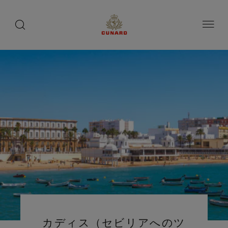
toggle
search
ペ
button
button
ー
ジ
内
容
へ
ス
キ
ッ
プ
カディス（セビリアへのツ