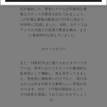
まずは、バロック様式とネオクラシカル様
式が融合した、黄色いドームが印象的な優
雅なカディス大聖堂を訪れてみましょう。
この壮麗な建物の建築は1722年に始まり、
1838年に完成しました。当時、カディスは
アメリカ大陸との貿易で繁栄を極め、まさ
に黄金時代を迎えていました。
タヴィラタワー
また、18世紀半ばに建てられたタヴィラタ
ワーは、長年にわたりカディスの象徴的な
監視塔として機能し、港を見守ってきまし
た。
歴史的に興味深いだけでなく、塔の頂
上からは街を代表する素晴らしい景色が広
がります。ぜひ、173段の階段を上って、
その絶景を堪能してみてはいかがでしょう
か。