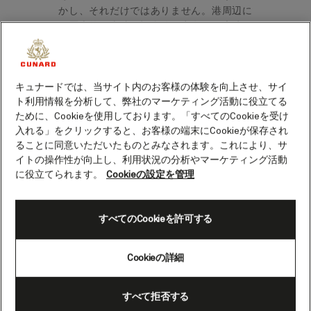
かし、それだけではありません。港周辺に
は歴史的な史跡や記念碑が点在し、素晴ら
しい美術館や考古学博物館もあります。ど
こへ行くか迷ってしまうほど、見どころが
満載です。
キュナードでは、当サイト内のお客様の体験を向上させ、サイ
ト利用情報を分析して、弊社のマーケティング活動に役立てる
ために、Cookieを使用しております。「すべてのCookieを受け
カディスの人気観光スポット
入れる」をクリックすると、お客様の端末にCookieが保存され
ることに同意いただいたものとみなされます。これにより、サ
数々の激動の時代と繁栄を経てきたカディ
イトの操作性が向上し、利用状況の分析やマーケティング活動
スは、豊かで多様性に富んだ歴史を持って
に役立てられます。
Cookieの設定を管理
います。長い年月の中で、スペインでも指
折りの裕福で国際色豊かな都市へと発展し
ました。興味深い観光スポットを巡りなが
すべてのCookieを許可する
ら、この魅力あふれる街の歴史に触れてみ
ましょう。
Cookieの詳細
カディス大聖堂
すべて拒否する