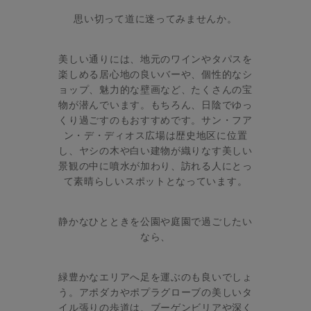
思い切って道に迷ってみませんか。
美しい通りには、地元のワインやタパスを
楽しめる居心地の良いバーや、個性的なシ
ョップ、魅力的な壁画など、たくさんの宝
物が潜んでいます。もちろん、日陰でゆっ
くり過ごすのもおすすめです。サン・フア
ン・デ・ディオス広場は歴史地区に位置
し、ヤシの木や白い建物が織りなす美しい
景観の中に噴水が加わり、訪れる人にとっ
て素晴らしいスポットとなっています。
静かなひとときを公園や庭園で過ごしたい
なら、
緑豊かなエリアへ足を運ぶのも良いでしょ
う。アポダカやポプラグローブの美しいタ
イル張りの歩道は、ブーゲンビリアや深く