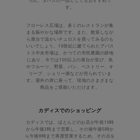
ろん、タパスの一品としてもおすすめで
す。
フローレス広場は、多くのレストランが集
まる賑やかな場所です。また、散策しなが
ら屋台で温かいチュロスを買ってみるのも
いいでしょう。19世紀に建てられたアバス
トス中央市場は、かつての市民農園の跡地
にあり、今では100以上の屋台が並び、魚
やフルーツ、野菜、パン、ペストリー、オ
リーブ、シェリー酒などが売られていま
す。
屋外の席に座って、現地のさまざまな
商品をご堪能いただけます。
カディスでのショッピング
カディスでは、ほとんどのお店が午前10時
から午後2時まで営業し、その後午後5時か
ら午後8時まで再度営業するため、その点を