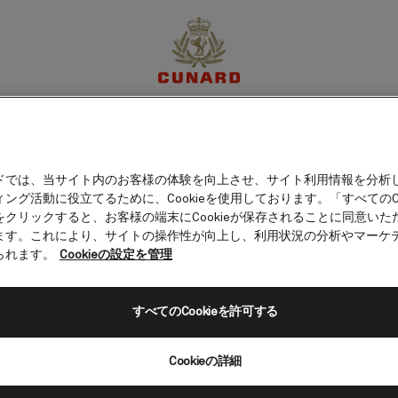
（ウクライナ）
体験
目的地
クルーズ
特別限定オファー
マイア
ドでは、当サイト内のお客様の体験を向上させ、サイト利用情報を分析
ング活動に役立てるために、Cookieを使用しております。「すべてのCo
をクリックすると、お客様の端末にCookieが保存されることに同意いた
ます。これにより、サイトの操作性が向上し、利用状況の分析やマーケ
られます。
Cookieの設定を管理
すべてのCookieを許可する
Cookieの詳細