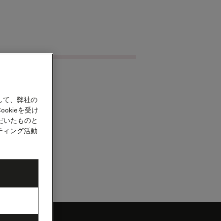
クルーズを検索
カウント
して、弊社の
okieを受け
だいたものと
ティング活動