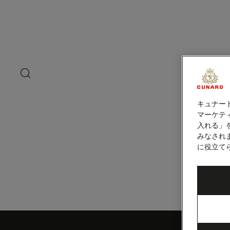
ペ
ー
ジ
内
セヴァストポリ
容
へ
ス
キ
search
洋上の
ッ
button
プ
キュナー
マーケティ
入れる」
みなされ
に役立て
Skip
to