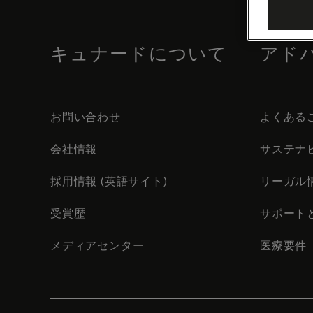
footer
content
キュナードについて
アド
お問い合わせ
よくある
会社情報
サステナ
採用情報 (英語サイト)
リーガル
受賞歴
サポート
メディアセンター
医療要件