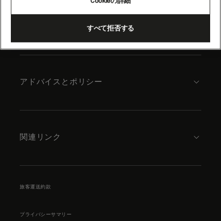
Cookieの詳細
content
キュナードについて
すべて拒否する
アドバイスとポリシー
関連リンク
旅客運送約款
プライバシーサマリー