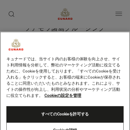
toggle
search
ペ
button
button
ー
ジ
内
容
ツアモツ諸島クルージング
へ
ス
（仏領ポリネシア）
キ
ッ
プ
キュナードでは、当サイト内のお客様の体験を向上させ、サイ
ト利用情報を分析して、弊社のマーケティング活動に役立てる
クルーズを検索
ために、Cookieを使用しております。「すべてのCookieを受け
入れる」をクリックすると、お客様の端末にCookieが保存され
ることに同意いただいたものとみなされます。これにより、サ
イトの操作性が向上し、利用状況の分析やマーケティング活動
に役立てられます。
Cookieの設定を管理
すべてのCookieを許可する
Skip
to
footer