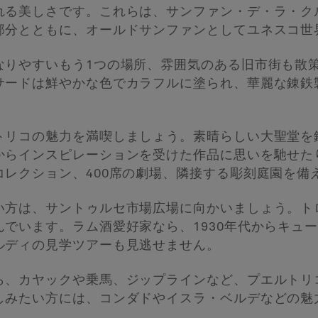
れる美しさです。これらは、サンファン・デ・ラ・ク
部分とともに、オールドサンファンとしてユネスコ世
りやすいもう1つの場所、雰囲気のある旧市街も散策
サードは鮮やかな色でカラフルに塗られ、華麗な錬鉄
トリコの魅力を満喫しましょう。素晴らしい大聖堂を
からインスピレーションを受けた作品に思いを馳せた
レクション、400席の劇場、隣接する彫刻庭園を備
い方は、サントゥルセ市場広場に向かいましょう。ト
でいます。ラム酒愛好家なら、1930年代からキュ
ルディの見学ツアーも見逃せません。
ら、カヤックや乗馬、ジップラインなど、プエルトリ
しみたい方には、コンダドやイスラ・ベルデなどの魅
。