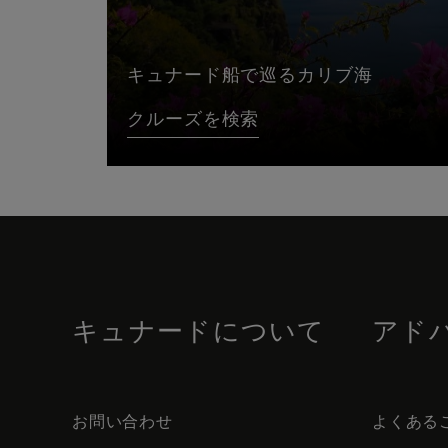
キュナード船で巡るカリブ海
クルーズを検索
Skip
to
footer
content
キュナードについて
アド
お問い合わせ
よくある