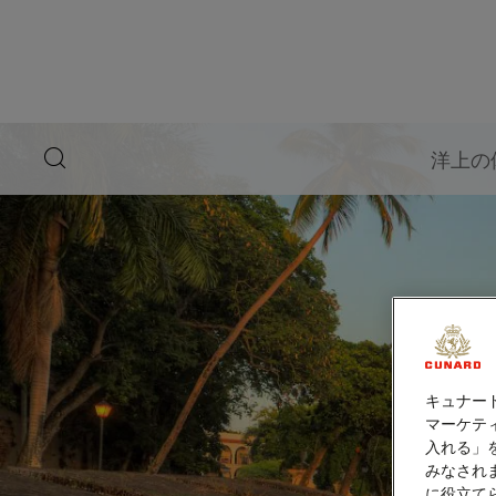
ペ
ー
ジ
内
容
へ
ス
キ
search
洋上の
ッ
button
プ
キュナー
マーケティ
入れる」
みなされ
に役立て