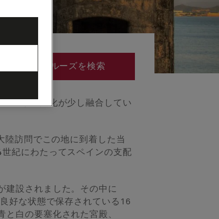
クルーズを検索
てアメリカ文化が少し融合してい
新大陸訪問でこの地に到着した当
4世紀にわたってスペインの支配
が建設されました。その中に
良好な状態で保存されている16
青と白の要塞化された宮殿、