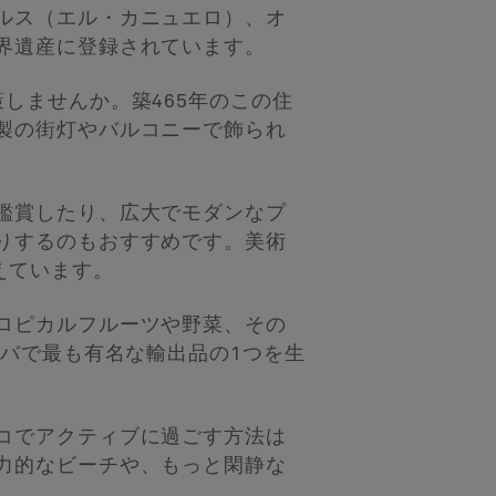
ルス（エル・カニュエロ）、オ
界遺産に登録されています。
しませんか。築465年のこの住
製の街灯やバルコニーで飾られ
鑑賞したり、広大でモダンなプ
りするのもおすすめです。美術
えています。
ロピカルフルーツや野菜、その
ーバで最も有名な輸出品の1つを生
コでアクティブに過ごす方法は
力的なビーチや、もっと閑静な