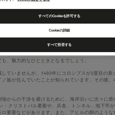
すべてのCookieを許可する
エルトリコ）
Cookieの詳細
すべて拒否する
やかなリズムと4世紀にわたるスペインの影響、そし
ても、魅力的なひとときとなるでしょう。
していませんが、1493年にコロンブスが2度目の
イノ族が住んでいたことが知られています。その後、
列強からの干渉を避けるために、海岸沿いに次々に砦
サン・クリストバル要塞や、兵舎、トンネル、地下牢が
モロ要塞などがあります。また、アヒルの卵のような