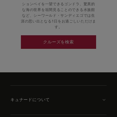
ションベイを一望できるゴンドラ、驚異的
な海の世界を垣間見ることのできる水族館
など、シーワールド・サンディエゴでは生
涯の思い出となる1日をお過ごしいただけま
す。
クルーズを検索
Skip
to
footer
content
キュナードについて