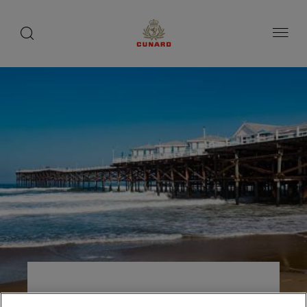
toggle
search
ペ
button
button
ー
ジ
内
容
へ
ス
キ
ッ
プ
サンディエゴ、カリフォル