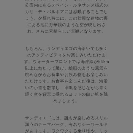
公園内にあるスペイン・ルネサンス様式の
カサ・デ・バルボアには感嘆することでし
ょう。夕暮れ時には、この壮麗な建物の裏
にある池に万華鏡のような空が映し出さ
れ、さらに素晴らしい景観となります。
もちろん、サンディエゴの海沿いでも多く
のアクティビティをお楽しみいただけま
す。ウォーターフロントでは海岸線が54km
以上にわたって延び、絵画のような風景を
眺めながらお食事やお飲み物をお楽しみい
ただけます。お食事を楽しんだ後は、港沿
いの小道を散策し、潮風を感じながら青く
輝く空を背景に揺れるヨットの白い帆を眺
めましょう。
サンディエゴには、誰もが楽しめるスリル
満点のテーマパーク、有名なシーワールド
があります。ワクワクする乗り物や、ミッ