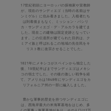
17世紀初頭にヨーロッパの探検家や宣教師
が、現在のサンディエゴ（当時の名前はサ
ンミゲル）に住み着きました。入植者たち
は到着後まもなく、ミッション・バシリ
カ・サンディエゴ・デ・アルカラを建てま
した。現在この建物は国定史跡となってい
ます。この伝道所が建てられた目的は、ク
ミアイ族と呼ばれるこの地域の先住民をキ
リスト教に改宗させることでした。
1821年にメキシコがスペインから独立した
後、19世紀半ばまでサンディエゴはメキシ
コの領土でした。その後の激しい戦争を経
て、アメリカは1848年にサンディエゴをカ
リフォルニア州の一部に編入しました。
豊かな軍事的歴史を持つサンディエゴに
は、西海岸最大の米海軍基地をはじめ、多
くの軍事・海軍基地があり、その人口は2万