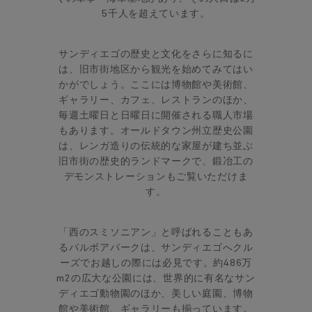
5千人を超えています。
サンディエゴの歴史と文化をさらに知るに
は、旧市街地区から観光を始めてみてはい
かがでしょう。ここには博物館や美術館、
ギャラリー、カフェ、レストランのほか、
毎週土曜日と日曜日に開催される職人市場
もあります。オールドタウン州立歴史公園
は、レンガ造りの伝統的な家屋が建ち並ぶ
旧市街の歴史的ランドマークで、鍛冶工の
デモンストレーションもご覧いただけま
す。
「西のスミソニアン」と呼ばれることもあ
るバルボアパークは、サンディエゴへクル
ーズでお越しの際には必見です。約486万
m2の広大な公園には、世界的に有名なサン
ディエゴ動物園のほか、美しい庭園、博物
館や美術館、ギャラリーも揃っています。