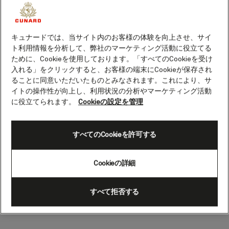
ニア州（アメリカ）
キュナードでは、当サイト内のお客様の体験を向上させ、サイ
カリフォルニア州発祥の地として知られる
ト利用情報を分析して、弊社のマーケティング活動に役立てる
人口約140万人のサンディエゴは1年中晴天
ために、Cookieを使用しております。「すべてのCookieを受け
に恵まれており、のどかなビーチには多く
入れる」をクリックすると、お客様の端末にCookieが保存され
の地元の人々や観光客が訪れます。
ることに同意いただいたものとみなされます。これにより、サ
イトの操作性が向上し、利用状況の分析やマーケティング活動
メキシコとの国境に近く、19世紀後半まで
に役立てられます。
Cookieの設定を管理
イスパノアメリカの一部としての歴史を持
つサンディエゴでは、料理、建築、そして
すべてのCookieを許可する
街全体の雰囲気にメキシコの影響が色濃く
反映されています。
Cookieの詳細
カリフォルニア有数の人気観光スポット、
文化体験、美しい自然などがあふれるサン
すべて拒否する
ディエゴでは、見どころやアクティビティ
が満載です。