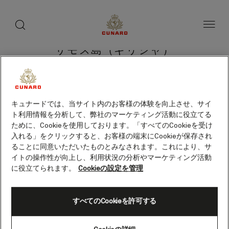
toggle
search
ペ
button
button
ー
ジ
内
容
サモス島（ギリシャ）
へ
ス
キ
ッ
プ
クルーズを検索
キュナードでは、当サイト内のお客様の体験を向上させ、サイ
ト利用情報を分析して、弊社のマーケティング活動に役立てる
ために、Cookieを使用しております。「すべてのCookieを受け
入れる」をクリックすると、お客様の端末にCookieが保存され
ることに同意いただいたものとみなされます。これにより、サ
イトの操作性が向上し、利用状況の分析やマーケティング活動
に役立てられます。
Cookieの設定を管理
すべてのCookieを許可する
Skip
to
footer