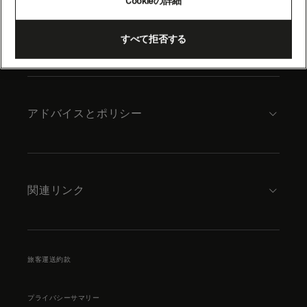
Cookieの詳細
content
キュナードについて
すべて拒否する
アドバイスとポリシー
関連リンク
旅客運送約款
プライバシーサマリー