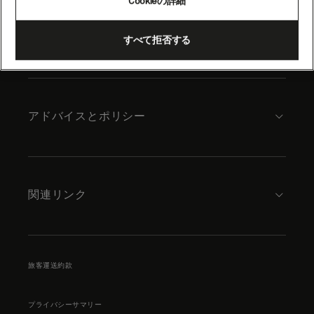
Cookieの詳細
content
キュナードについて
すべて拒否する
アドバイスとポリシー
関連リンク
旅客運送約款
プライバシーサマリー