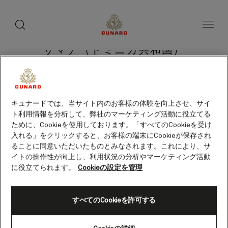
toggle
search
ペ
button
button
ー
ジ
内
容
サマナ（ドミニカ共和国）
へ
ス
キ
ッ
プ
クルーズを検索
キュナードでは、当サイト内のお客様の体験を向上させ、サイ
ト利用情報を分析して、弊社のマーケティング活動に役立てる
ために、Cookieを使用しております。「すべてのCookieを受け
入れる」をクリックすると、お客様の端末にCookieが保存され
ることに同意いただいたものとみなされます。これにより、サ
イトの操作性が向上し、利用状況の分析やマーケティング活動
に役立てられます。
Cookieの設定を管理
すべてのCookieを許可する
Skip
to
footer