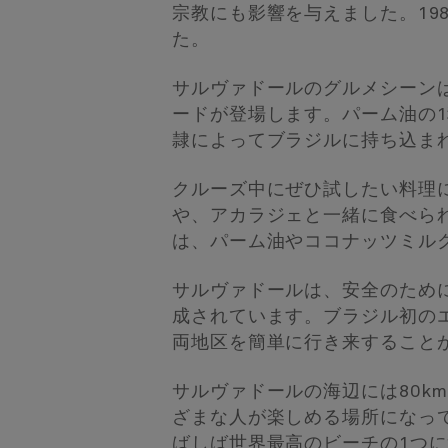
宗教にも影響を与えました。19
た。
サルヴァドールのグルメシーン
ードが登場します。パーム油の
隷によってブラジルに持ち込ま
クルーズ中にぜひ試したい料理
や、アカラジェと一緒に食べら
は、パーム油やココナッツミル
サルヴァドールは、安全のため
成されています。ブラジル初の
両地区を簡単に行き来すること
サルヴァドールの海辺には80
ざまな人が楽しめる場所になっ
ばしば世界最高のビーチの1つ