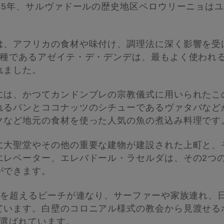
85年、サルヴァドールの歴史地区ペロウリーニョは
は、アフリカの食材や味付け、調理法に深く影響を受
1種であるアゼイテ・デ・デンデは、最もよく使われ
れました。
には、かつてカンドンブレの宗教儀式に用いられたこ
れるパンとココナッツのシチューであるヴァタパなど
クなど地元の食材を使った人気の魚の煮込み料理です
に大聖堂やその他の重要な建物が建設された上町と、そ
エレベーター、エレバドール・ラセルダは、その2つ
ができます。
kmを超えるビーチが連なり、サーファーや家族連れ、
ています。白壁のコロニアル様式の教会から見渡せる
に選ばれています。