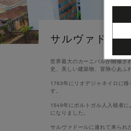
サルヴァドール
世界最大のカーニバルが開催さ
史、美しい建築物、冒険心あふ
1763年にリオデジャネイロに
す。
1549年にポルトガル人入植者
になりました。
サルヴァドールに連れて来られ