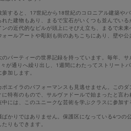
策すると、17世紀から18世紀のコロニアル建築や
られた建物もあり、まるで宝石がいくつも並んでいる
インの近代的なビルが頭上にそびえ立ち、まるで未来
ウォールアートや彫刻も街のあちこちにあり、壁や公
大のパーティーの世界記録を持っています。毎年、サ
人々が通りへ繰り出し、1週間にわたってストリート
に参加します。
カポエイラのパフォーマンスも見逃せません。このダ
ィに特有のもので、サルヴァドールで始まったと言わ
在中には、このユニークな芸術を学ぶクラスに参加す
騒ばかりではありません。保護区になっている4つの
したりもできます。