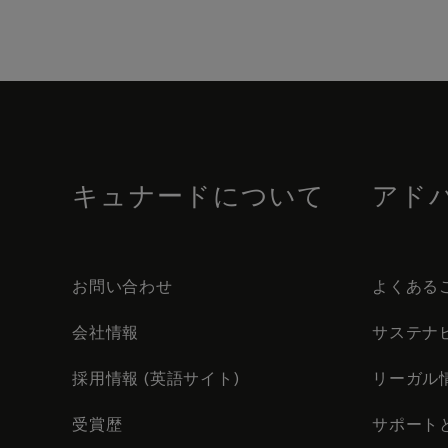
Skip
to
footer
content
キュナードについて
アド
お問い合わせ
よくある
会社情報
サステナ
採用情報 (英語サイト)
リーガル
受賞歴
サポート