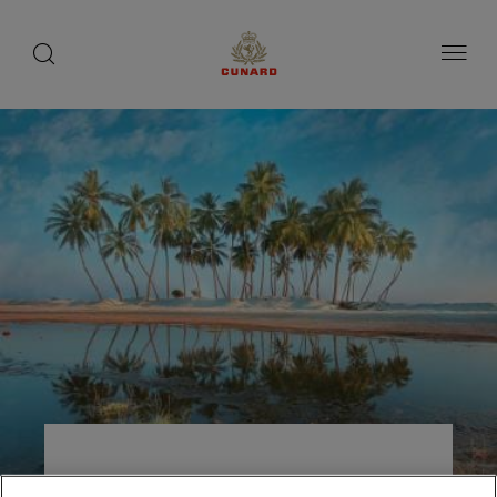
toggle
search
ペ
button
button
ー
ジ
内
容
へ
ス
キ
ッ
プ
サララ（オマーン）