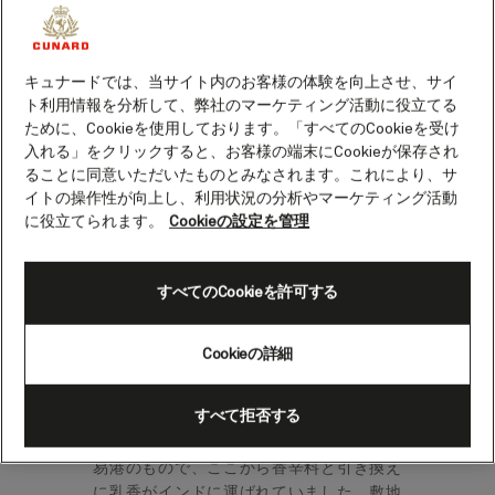
サララはオマーン最大の都市で、カーブー
キュナードでは、当サイト内のお客様の体験を向上させ、サイ
ス・ビン・サイード元国王の生誕地でもあ
ト利用情報を分析して、弊社のマーケティング活動に役立てる
ります。カリーフでは独特な雰囲気を楽し
ために、Cookieを使用しております。「すべてのCookieを受け
めるだけでなく、見どころや体験すべきア
入れる」をクリックすると、お客様の端末にCookieが保存され
クティビティがたくさんあります。
ることに同意いただいたものとみなされます。これにより、サ
イトの操作性が向上し、利用状況の分析やマーケティング活動
サララは、緑豊かな牧草地だけでなく、コ
に役立てられます。
Cookieの設定を管理
コナッツの木とリラックスした雰囲気がカ
リブ海のような雰囲気を醸し出す美しいビ
ーチで有名です。洞窟や潮吹き穴がいくつ
すべてのCookieを許可する
もあるアル・ムフセイル・ビーチは、静か
で野生味のある雰囲気のビーチです。
Cookieの詳細
サララの歴史に触れるなら、フランキンセ
すべて拒否する
ンス・ランド博物館を訪れましょう。この
古代の遺跡群は、実際にはザファールの貿
易港のもので、ここから香辛料と引き換え
に乳香がインドに運ばれていました。敷地