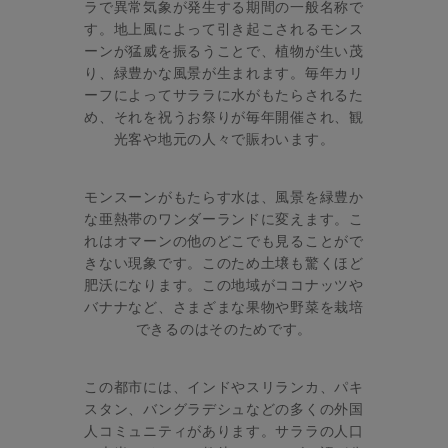
ラで異常気象が発生する期間の一般名称で
す。地上風によって引き起こされるモンス
ーンが猛威を振るうことで、植物が生い茂
り、緑豊かな風景が生まれます。毎年カリ
ーフによってサララに水がもたらされるた
め、それを祝うお祭りが毎年開催され、観
光客や地元の人々で賑わいます。
モンスーンがもたらす水は、風景を緑豊か
な亜熱帯のワンダーランドに変えます。こ
れはオマーンの他のどこでも見ることがで
きない現象です。このため土壌も驚くほど
肥沃になります。この地域がココナッツや
バナナなど、さまざまな果物や野菜を栽培
できるのはそのためです。
この都市には、インドやスリランカ、パキ
スタン、バングラデシュなどの多くの外国
人コミュニティがあります。サララの人口