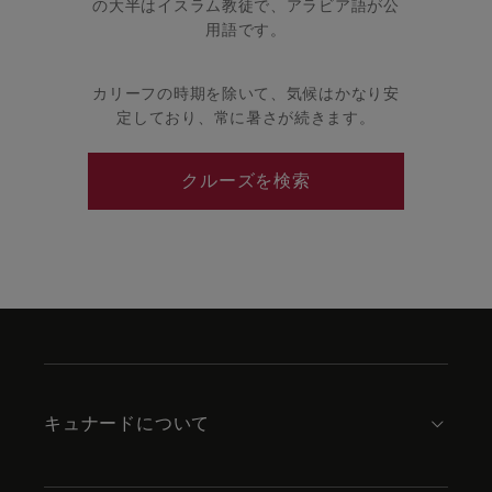
の大半はイスラム教徒で、アラビア語が公
用語です。
カリーフの時期を除いて、気候はかなり安
定しており、常に暑さが続きます。
クルーズを検索
Skip
to
footer
content
キュナードについて