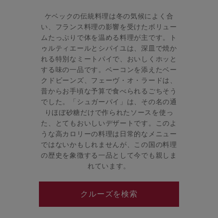
ケベックの伝統料理は冬の気候によく合
い、フランス料理の影響を受けたボリュー
ムたっぷりで体を温める料理が主です。ト
ゥルティエールとシパイユは、深皿で焼か
れる特別なミートパイで、おいしくホッと
する味の一品です。ベーコンを添えたベー
クドビーンズ、フェーヴ・オ・ラードは、
昔からお手頃な予算で食べられるごちそう
でした。「シュガーパイ」は、その名の通
りほぼ砂糖だけで作られたソースを使っ
た、とてもおいしいデザートです。このよ
うな高カロリーの料理は日常的なメニュー
ではないかもしれませんが、この国の料理
の歴史を象徴する一品として今でも親しま
れています。
クルーズを検索