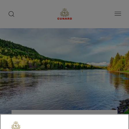
toggle
search
ペ
button
button
ー
ジ
内
容
へ
ス
キ
ッ
プ
サグネ、ケベック州（カナ