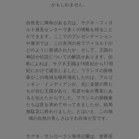
かもしれません。
自然史に興味がある方は、サグネ・フィヨ
ルド発見センターで多くの情報を得ること
ができます。ここでのプレゼンテーション
や展示では、この氷河の谷でフィヨルドが
どのように形成されたか、そして、王国の
神話や伝説についての解説があります。伝
承によれば、サグネ王国は16世紀から17世
紀にかけて誕生しました。フランスの探検
家がこの地域を植民地化したのは、アルゴ
ンキン・インディアンが、北に金髪の男た
ちが住む王国があり、毛皮や金が豊富にあ
ると伝えたからでした。フランスの探検家
たちは富を求めてやってきましたが、結局
無駄足に終わりました。とはいえ、この地
域の自然の美しさはそれ自体が宝です。
サグネ・サンローラン海洋公園は、世界屈