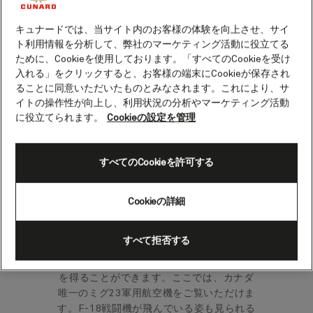
ダ）
キュナードでは、当サイト内のお客様の体験を向上させ、サイ
ト利用情報を分析して、弊社のマーケティング活動に役立てる
ために、Cookieを使用しております。「すべてのCookieを受け
サグネ川は雄大なフィヨルドの間を縫うよ
入れる」をクリックすると、お客様の端末にCookieが保存され
うに流れてサンローラン川に合流し、そこ
ることに同意いただいたものとみなされます。これにより、サ
には絵のように美しい村々が佇んでいま
イトの操作性が向上し、利用状況の分析やマーケティング活動
す。美しい自然が、この活気あるサグネ港
に役立てられます。
Cookieの設定を管理
を取り囲んでいます。
地元の文化や遺産についての知識を深めた
すべてのCookieを許可する
い方は、この地に数ある博物館を訪れてみ
ましょう。ラ・ピュルプリー・デ・シクー
ティミでは、有名な画家アーサー・ヴィル
Cookieの詳細
ヌーヴの家の全貌など、さまざまな展示を
お楽しみいただけます。バゴヴィル空軍博
すべて拒否する
物館では、カナダ空軍の歴史を物語る二か
国語での解説パネルがあり、軍事的な知識
を得ることができます。ここでは、カナダ
唯一のミグ23軍用航空機をご覧いただけま
す。F-18戦闘機が飛んでいる姿も見られる