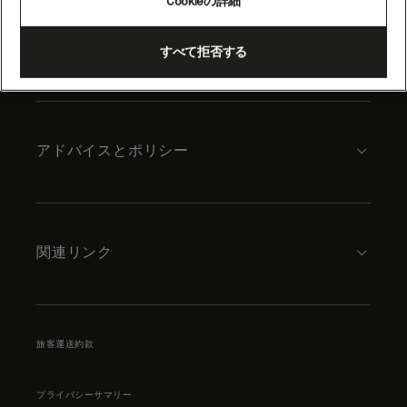
Cookieの詳細
content
キュナードについて
すべて拒否する
アドバイスとポリシー
関連リンク
旅客運送約款
プライバシーサマリー