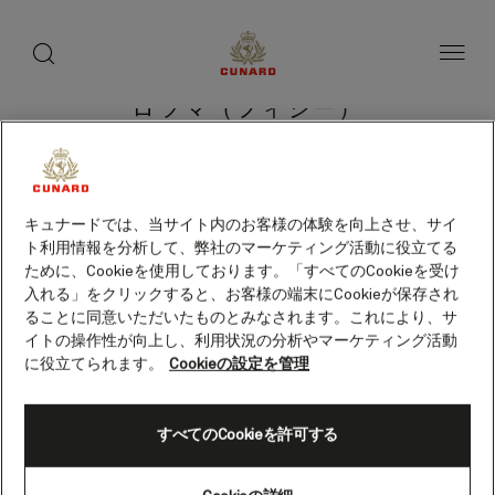
toggle
search
ペ
button
button
ー
ジ
内
容
ロツマ（フィジー）
へ
ス
キ
ッ
プ
クルーズを検索
キュナードでは、当サイト内のお客様の体験を向上させ、サイ
ト利用情報を分析して、弊社のマーケティング活動に役立てる
ために、Cookieを使用しております。「すべてのCookieを受け
入れる」をクリックすると、お客様の端末にCookieが保存され
ることに同意いただいたものとみなされます。これにより、サ
イトの操作性が向上し、利用状況の分析やマーケティング活動
に役立てられます。
Cookieの設定を管理
すべてのCookieを許可する
Skip
to
footer