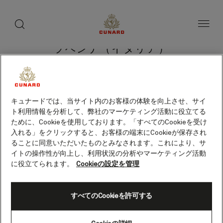
toggle
search
ペ
button
button
ー
ジ
内
容
ラベンナ（イタリア）
へ
ス
キ
ッ
プ
クルーズを検索
キュナードでは、当サイト内のお客様の体験を向上させ、サイ
ト利用情報を分析して、弊社のマーケティング活動に役立てる
ために、Cookieを使用しております。「すべてのCookieを受け
入れる」をクリックすると、お客様の端末にCookieが保存され
ることに同意いただいたものとみなされます。これにより、サ
イトの操作性が向上し、利用状況の分析やマーケティング活動
に役立てられます。
Cookieの設定を管理
すべてのCookieを許可する
Skip
to
footer