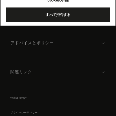
Cookieの詳細
content
キュナードについて
すべて拒否する
アドバイスとポリシー
関連リンク
旅客運送約款
プライバシーサマリー