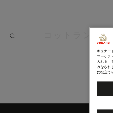
ペ
ー
ジ
内
クイーンズフェ
容
へ
ス
コットランド）
キ
search
洋上の
ッ
button
プ
キュナー
マーケティ
入れる」
みなされ
に役立て
Skip
to