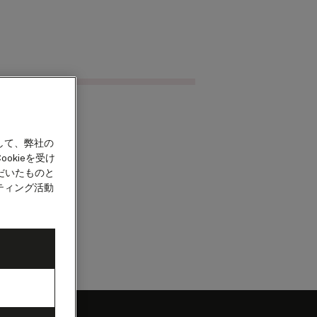
クルーズを検索
カウント
して、弊社の
okieを受け
だいたものと
ティング活動