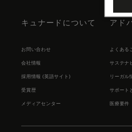
footer
content
キュナードについて
アド
お問い合わせ
よくある
会社情報
サステナ
採用情報 (英語サイト)
リーガル
受賞歴
サポート
メディアセンター
医療要件