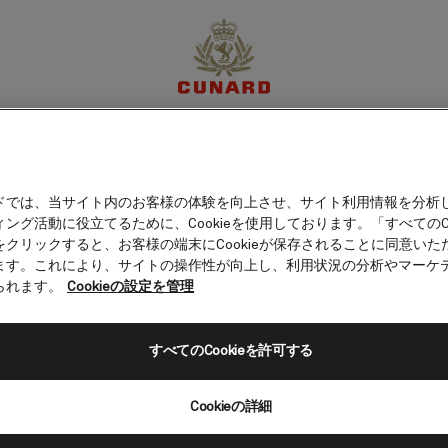
リー、エディンバラ（ス
体験
目的地
クルーズ
特別限定オファー
マイア
ドでは、当サイト内のお客様の体験を向上させ、サイト利用情報を分析
ング活動に役立てるために、Cookieを使用しております。「すべてのCo
をクリックすると、お客様の端末にCookieが保存されることに同意いた
ます。これにより、サイトの操作性が向上し、利用状況の分析やマーケ
られます。
Cookieの設定を管理
すべてのCookieを許可する
Cookieの詳細