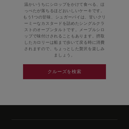
温かいうちにシロップをかけて食べる、ほ
っぺたが落ちるほどおいしいケーキです。
もう1つの甘味、シュガーパイは、甘いクリ
ーミーなカスタードを詰めたシングルクラ
ストのオープンタルトです。メープルシロ
ップで味付けされることもあります。摂取
したカロリーは船まで歩いて戻る時に消費
されますので、ちょっとした贅沢を楽しみ
ましょう。
クルーズを検索
Skip
to
footer
content