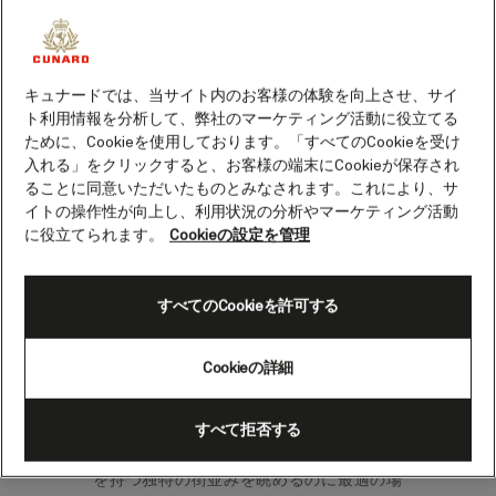
ナダ）
キュナードでは、当サイト内のお客様の体験を向上させ、サイ
ケベックでは、市の中心部からわずか数分
ト利用情報を分析して、弊社のマーケティング活動に役立てる
の、カナダ最古の河川港に入港します。上
ために、Cookieを使用しております。「すべてのCookieを受け
陸して旧市街を観光すると、街のユニーク
入れる」をクリックすると、お客様の端末にCookieが保存され
な歴史とロマンスが感じられるでしょう。
ることに同意いただいたものとみなされます。これにより、サ
イトの操作性が向上し、利用状況の分析やマーケティング活動
北米で唯一の要塞都市ケベック旧市街への
に役立てられます。
Cookieの設定を管理
訪問は、まさに一生に一度の体験です。こ
れほど素晴らしい場所はカナダにも、そし
ておそらく世界のどこにもありません。
すべてのCookieを許可する
建築はすべてヨーロッパ風で、時を経ても
Cookieの詳細
昔のままの姿を残しています。どんな見ど
ころも見逃さないよう、この地区は徒歩で
すべて拒否する
観光するのが一番です。全長4.8km近くの
城壁は崖の上にあり、300年にわたる歴史
を持つ独特の街並みを眺めるのに最適の場