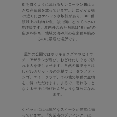
街を貫くように流れるサンローラン川は大
きな存在感を放っています。川にかかる橋
の近くにはケベック水族館があり、300種
類以上の動物や魚、は虫類にとっての水の
遊び場です。屋内外含めた敷地は16万m²の
広さを持ち、地域の海や川の在来種を眺め
るのに最適な場所です。
屋外の公園ではホッキョクグマやセイウ
チ、アザラシが遊び、おどけたしぐさで訪
れる人を楽しませます。自然の環境を再現
した35万リットルの水槽では、タツノオト
シゴ、エイ、クラゲ、その他の珍種の生物
をご覧いただけます。まるで、濡れること
なく太平洋に飛び込んだような気分になれ
ます。
ケベックには伝統的なスイーツが豊富に揃
っています。「失業者のプディング」は、