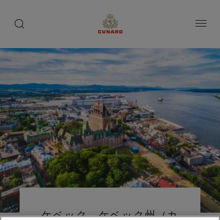
toggle
search
ペ
button
button
ー
ジ
内
容
へ
ス
キ
ッ
プ
ケベック、ケベック州（カ