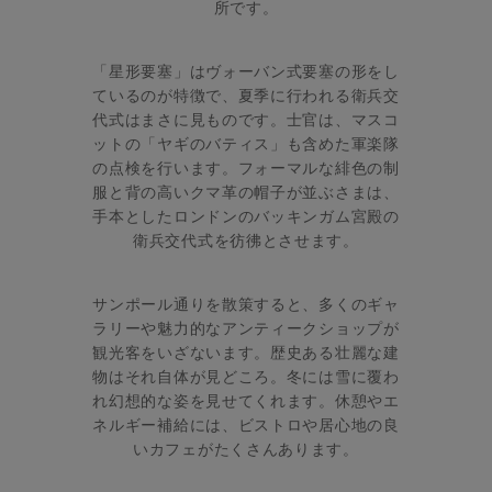
所です。
「星形要塞」はヴォーバン式要塞の形をし
ているのが特徴で、夏季に行われる衛兵交
代式はまさに見ものです。士官は、マスコ
ットの「ヤギのバティス」も含めた軍楽隊
の点検を行います。フォーマルな緋色の制
服と背の高いクマ革の帽子が並ぶさまは、
手本としたロンドンのバッキンガム宮殿の
衛兵交代式を彷彿とさせます。
サンポール通りを散策すると、多くのギャ
ラリーや魅力的なアンティークショップが
観光客をいざないます。歴史ある壮麗な建
物はそれ自体が見どころ。冬には雪に覆わ
れ幻想的な姿を見せてくれます。休憩やエ
ネルギー補給には、ビストロや居心地の良
いカフェがたくさんあります。