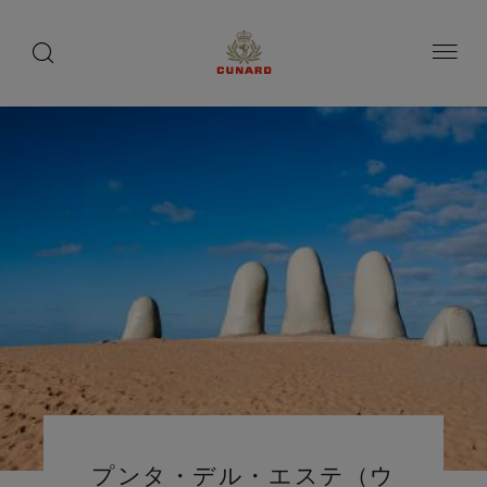
toggle
search
ペ
button
button
ー
ジ
内
容
へ
ス
キ
ッ
プ
プンタ・デル・エステ（ウ