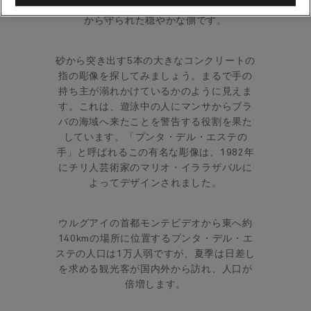
り、「穏やか」を意味するマンサは、外海
から守られた穏やかな側です。
砂から突き出す5本の大きなコンクリートの
指の彫像を探してみましょう。まるで手の
持ち主が溺れかけているかのように見えま
す。これは、遊泳中の人にマンサからブラ
バの海域へ来たことを警告する役割を果た
しています。「プンタ・デル・エステの
手」と呼ばれるこの有名な彫像は、1982年
にチリ人芸術家のマリオ・イララザバルに
よってデザインされました。
ウルグアイの首都モンテビデオから東へ約
140kmの場所に位置するプンタ・デル・エ
ステの人口は1万人弱ですが、夏季は日差し
を求める観光客が国内外から訪れ、人口が
倍増します。