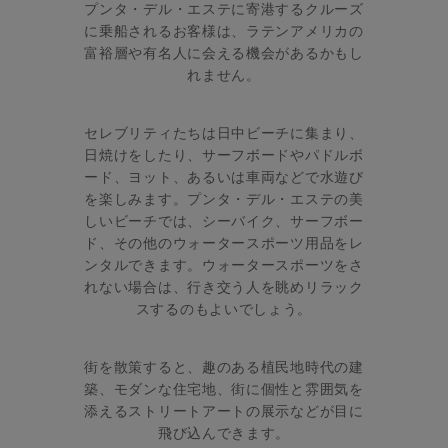
プンタ・デル・エステに寄港するクルーズ
に乗船されるお客様は、ラテンアメリカの
富裕層や有名人に会える機会があるかもし
れません。
セレブリティたちは日中ビーチに集まり、
日焼けをしたり、サーフボードやパドルボ
ード、ヨット、あるいは車両などで水遊び
を楽しみます。プンタ・デル・エステの美
しいビーチでは、シーバイク、サーフボー
ド、その他のウォータースポーツ用品をレ
ンタルできます。ウォータースポーツをさ
れない場合は、行き交う人を眺めリラック
スするのもよいでしょう。
街を散策すると、趣のある植民地時代の建
築、モダンな住宅地、街に個性と雰囲気を
添えるストリートアートの展示などが目に
飛び込んできます。