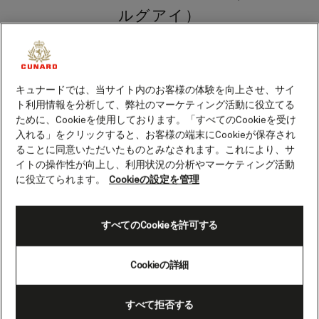
ルグアイ）
ウルグアイの大西洋岸に位置する輝かしい
海辺のリゾート、プンタ・デル・エステ
キュナードでは、当サイト内のお客様の体験を向上させ、サイ
は、富裕層や有名人の訪問やその活気あふ
ト利用情報を分析して、弊社のマーケティング活動に役立てる
れる雰囲気、有名なナイトライフから「ウ
ために、Cookieを使用しております。「すべてのCookieを受け
ルグアイのサントロペ」と呼ばれていま
入れる」をクリックすると、お客様の端末にCookieが保存され
す。
ることに同意いただいたものとみなされます。これにより、サ
イトの操作性が向上し、利用状況の分析やマーケティング活動
プンタ・デル・エステはお祭りの街という
に役立てられます。
Cookieの設定を管理
だけではありません。人混みが減り日が昇
ると、静かで美しいビーチと植民地時代の
趣のある雰囲気が戻ってきます。
すべてのCookieを許可する
プンタ・デル・エステは、同名の地域にあ
Cookieの詳細
る町です。この地域の海岸線は2つの側に分
かれます。スペイン語で「荒々しい」を意
すべて拒否する
味するブラバは、半島の風の強い側であ