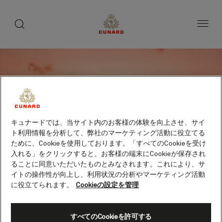
toggle
search
ペ
button
button
ー
ジ
内
容
へ
ス
キ
ッ
プ
キュナードでは、当サイト内のお客様の体験を向上させ、サイ
ト利用情報を分析して、弊社のマーケティング活動に役立てる
ために、Cookieを使用しております。「すべてのCookieを受け
入れる」をクリックすると、お客様の端末にCookieが保存され
ることに同意いただいたものとみなされます。これにより、サ
イトの操作性が向上し、利用状況の分析やマーケティング活動
に役立てられます。
Cookieの設定を管理
プライア・ダ・ローシャ
すべてのCookieを許可する