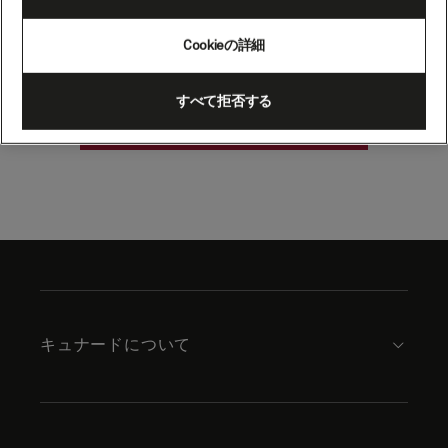
（ポルトガル）
Cookieの詳細
すべて拒否する
クルーズを検索
Skip
to
footer
content
キュナードについて