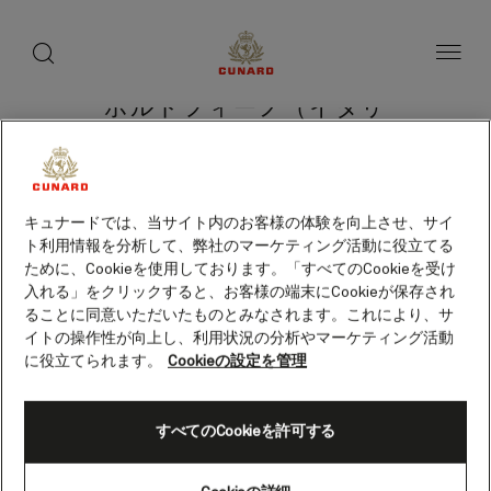
toggle
search
ペ
button
button
ー
ジ
内
容
ポルトフィーノ（イタリ
へ
ス
ア）
キ
ッ
プ
キュナードでは、当サイト内のお客様の体験を向上させ、サイ
ト利用情報を分析して、弊社のマーケティング活動に役立てる
クルーズを検索
ために、Cookieを使用しております。「すべてのCookieを受け
入れる」をクリックすると、お客様の端末にCookieが保存され
ることに同意いただいたものとみなされます。これにより、サ
イトの操作性が向上し、利用状況の分析やマーケティング活動
に役立てられます。
Cookieの設定を管理
すべてのCookieを許可する
Skip
to
footer