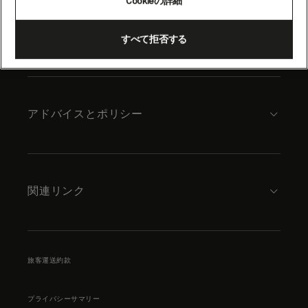
Cookieの詳細
content
キュナードについて
すべて拒否する
アドバイスとポリシー
関連リンク
旅客運送約款
プライバシーサマリー