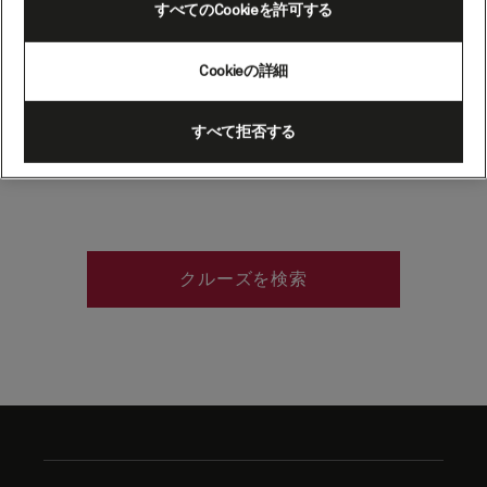
すべてのCookieを許可する
トラリア）
Cookieの詳細
グレートバリアリーフとデインツリー熱帯
雨林という2つのユネスコ世界遺産に隣接す
すべて拒否する
るポート・ダグラスは、オーストラリア随
一の絶景への玄関口です。
クルーズを検索
Skip
to
footer
content