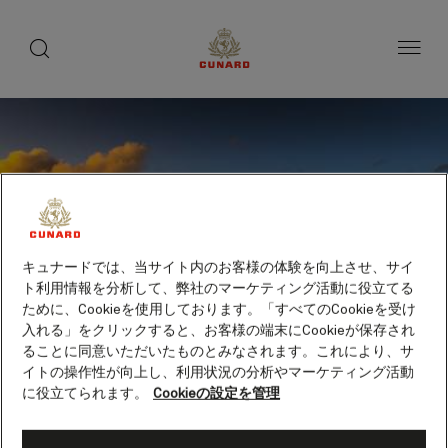
toggle
search
ペ
button
button
ー
ジ
内
容
へ
ス
キ
ッ
プ
キュナードでは、当サイト内のお客様の体験を向上させ、サイ
ト利用情報を分析して、弊社のマーケティング活動に役立てる
ために、Cookieを使用しております。「すべてのCookieを受け
入れる」をクリックすると、お客様の端末にCookieが保存され
ることに同意いただいたものとみなされます。これにより、サ
イトの操作性が向上し、利用状況の分析やマーケティング活動
に役立てられます。
Cookieの設定を管理
ポート・ダグラス（オース