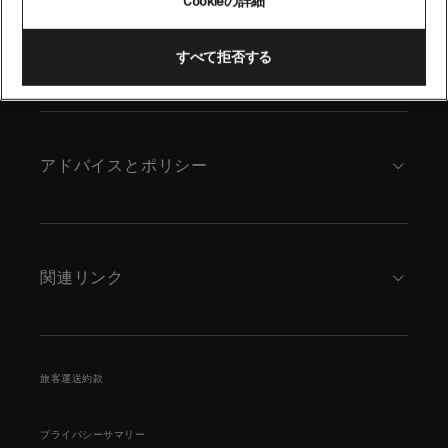
Cookieの詳細
content
キュナードについて
すべて拒否する
アドバイスとポリシー
関連リンク
旅客運送約款
プライバシーサマリー