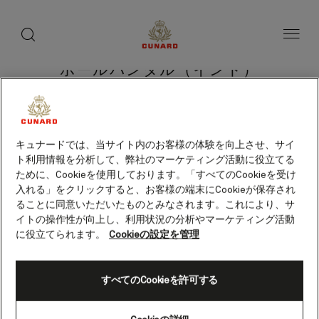
toggle
search
ペ
button
button
ー
ジ
内
容
ポールバンダル（インド）
へ
ス
キ
ッ
プ
クルーズを検索
キュナードでは、当サイト内のお客様の体験を向上させ、サイ
ト利用情報を分析して、弊社のマーケティング活動に役立てる
ために、Cookieを使用しております。「すべてのCookieを受け
入れる」をクリックすると、お客様の端末にCookieが保存され
ることに同意いただいたものとみなされます。これにより、サ
イトの操作性が向上し、利用状況の分析やマーケティング活動
に役立てられます。
Cookieの設定を管理
すべてのCookieを許可する
Skip
to
footer