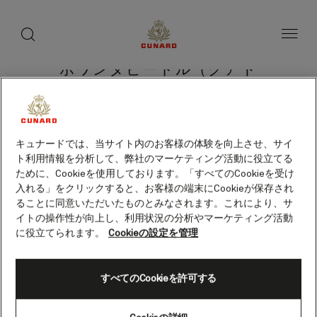
toggle
search
ペ
button
button
ー
ジ
内
容
ポワンタピートル（グアド
へ
ス
ループ）
キ
ッ
プ
キュナードでは、当サイト内のお客様の体験を向上させ、サイ
ト利用情報を分析して、弊社のマーケティング活動に役立てる
クルーズを検索
ために、Cookieを使用しております。「すべてのCookieを受け
入れる」をクリックすると、お客様の端末にCookieが保存され
ることに同意いただいたものとみなされます。これにより、サ
イトの操作性が向上し、利用状況の分析やマーケティング活動
に役立てられます。
Cookieの設定を管理
すべてのCookieを許可する
Skip
to
footer