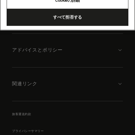
Cookieの詳細
content
キュナードについて
すべて拒否する
アドバイスとポリシー
関連リンク
旅客運送約款
プライバシーサマリー