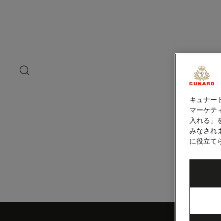
ペ
ー
ジ
内
プラヤ・デル・
容
へ
ス
キ
search
洋上の
ッ
button
プ
キュナー
マーケティ
入れる」
みなされ
に役立て
Skip
to