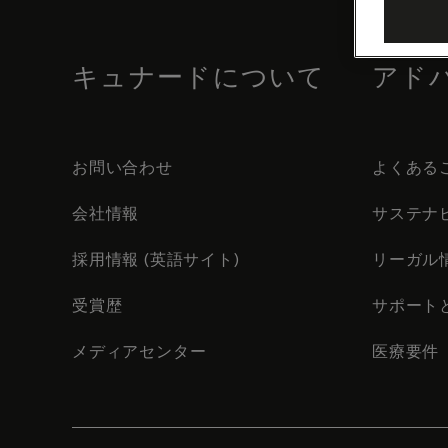
footer
content
キュナードについて
アド
お問い合わせ
よくある
会社情報
サステナ
採用情報 (英語サイト)
リーガル
受賞歴
サポート
メディアセンター
医療要件