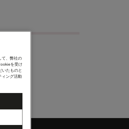
クルーズを検索
カウント
して、弊社の
okieを受け
だいたものと
ティング活動