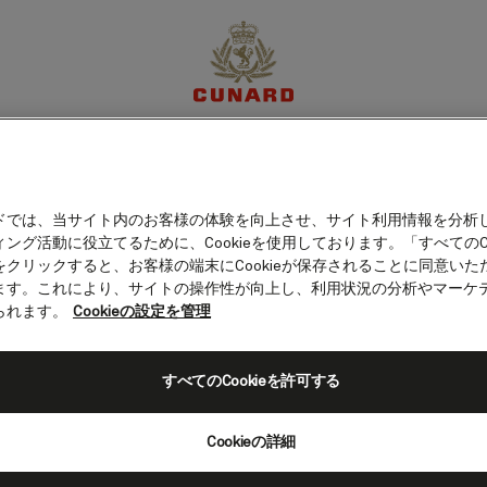
カルメン（メキシコ）
体験
目的地
クルーズ
特別限定オファー
マイア
ドでは、当サイト内のお客様の体験を向上させ、サイト利用情報を分析
ング活動に役立てるために、Cookieを使用しております。「すべてのCo
をクリックすると、お客様の端末にCookieが保存されることに同意いた
ます。これにより、サイトの操作性が向上し、利用状況の分析やマーケ
られます。
Cookieの設定を管理
すべてのCookieを許可する
Cookieの詳細