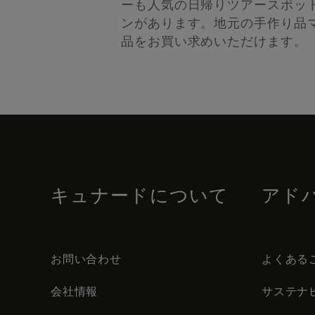
ーも人気の日帰りツアースポッ
ンがあります。地元の手作り品
品をお買い求めいただけます。
Skip
to
footer
content
キュナードについて
アド
お問い合わせ
よくある
会社情報
サステナ