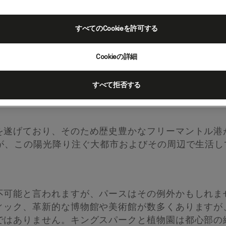
すべてのCookieを許可する
Cookieの詳細
（パースへのツアー）、
ア州（オーストラリア）
すべて拒否する
を遂げており、そのため歴史豊かなフリーマントル港
%が、この陽光降り注ぐ大都市およびその周辺で生活し
不可能と言われますが、パースはその例外かもしれま
ィック、革新的な博物館や美術館が数多くありますが
ではありません。キングスパークと植物園は都心部の