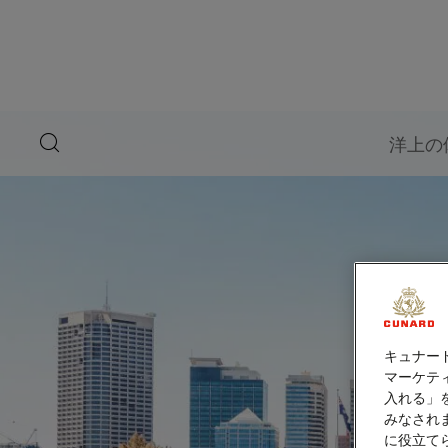
ペ
ー
ジ
内
容
へ
ス
キ
search
洋上の
ッ
button
プ
キュナー
マーケティ
入れる」
みなされ
に役立て