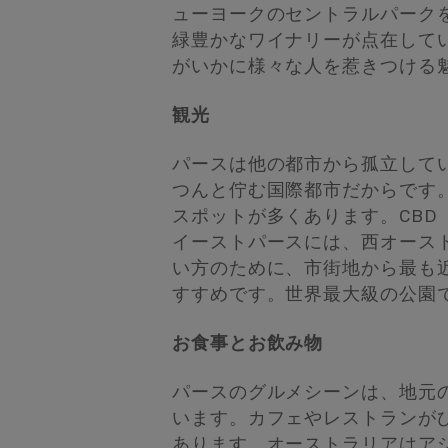
ューヨークのセントラルパーク
緑豊かなワイナリーが点在して
がいかに様々な人を惹きつける
観光
パースは他の都市から孤立して
つんと佇む国際都市だからです
スポットが多くあります。CB
イーストパースには、西オース
い方のために、市街地から最も
すすめです。世界最大級の公園
お食事とお飲み物
パースのグルメシーンは、地元
います。カフェやレストランが
あります。オーストラリアはア