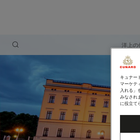
ペ
ー
ジ
内
容
へ
ス
キ
search
洋上の
ッ
button
プ
キュナー
マーケティ
入れる」
みなされ
に役立て