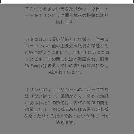
できます。アッティスの永遠の炎がスタジ
アムに揺るぎない光を投げかけ、今日、ト
ーチをオリンピック開催地への旅路に送り
出します。
カタコロンは長い間港として栄え、当初は
ヨーロッパの他の主要港へ物資を移送する
ために建設されました。1881年にカタコロ
ンとピルゴスの間に鉄道が敷設され、旧市
街の面影は裏通り沿いの古い倉庫群に今も
残されています。
オリンピアは、ギリシャへのクルーズで見
逃せない街です。風情があり、奇妙で魅惑
にあふれたこの街では、古代の遺跡の間を
散策したり、今に残るあらゆる過去の名残
を巡ったりするだけであっという間に1日が
過ぎます。