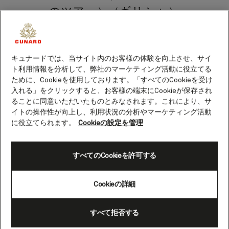
のツアー）（ギリシャ）
カタコロンは、なだらかな山々を背景に佇
む魅力的な港です。イオニア海に面し、キ
キュナードでは、当サイト内のお客様の体験を向上させ、サイ
パリシア湾と海とを隔てるように広がって
ト利用情報を分析して、弊社のマーケティング活動に役立てる
います。古代世界を垣間見る素晴らしい旅
ために、Cookieを使用しております。「すべてのCookieを受け
をお楽しみください。
入れる」をクリックすると、お客様の端末にCookieが保存され
ることに同意いただいたものとみなされます。これにより、サ
イトの操作性が向上し、利用状況の分析やマーケティング活動
カタコロンからは、ユネスコ世界遺産に登
に役立てられます。
Cookieの設定を管理
録されている古代の不思議、オリンピアを
訪れましょう。スタジアム、ヘラ神殿、ゼ
ウス神殿など、保存状態の良い遺跡が数多
すべてのCookieを許可する
く残されています。
Cookieの詳細
オリンピックの生誕地オリンピアでは、古
代の栄光が待つ3,000年前にタイムトリッ
プ。かつて2万人の観客が競技選手を見守っ
すべて拒否する
た大理石のスタート台は今でも見ることが