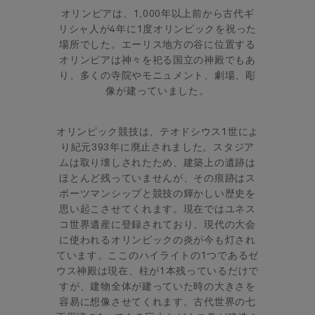
オリンピアは、1,000年以上前から古代ギ
リシャ人が4年に1度オリンピックを祝った
場所でした。エーリス地方の谷に位置する
オリンピアは神々を祀る国立の神殿でもあ
り、多くの寺院やモニュメント、劇場、彫
像が建っていました。
オリンピック競技は、テオドシウス1世によ
り紀元393年に廃止されました。スタジア
ムは取り壊しされたため、建築上の遺跡は
ほとんど残っていませんが、その痕跡はス
ポーツマンシップと競技の輝かしい歴史を
思い起こさせてくれます。現在ではユネス
コ世界遺産に登録されており、現代の大会
に使われるオリンピックの炎が今も灯され
ています。ここのハイライトの1つであるゼ
ウス神殿は現在、柱が1本残っているだけで
すが、建物全体が建っていた時の大きさを
容易に想像させてくれます。古代世界の七