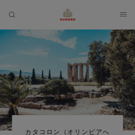
toggle
search
ペ
button
button
ー
ジ
内
容
へ
ス
キ
ッ
プ
カタコロン（オリンピアへ