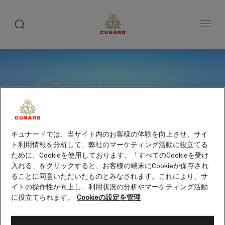
toggle
search
ペ
button
button
ー
ジ
内
容
へ
ス
キ
ッ
プ
キュナードでは、当サイト内のお客様の体験を向上させ、サイ
ト利用情報を分析して、弊社のマーケティング活動に役立てる
ために、Cookieを使用しております。「すべてのCookieを受け
入れる」をクリックすると、お客様の端末にCookieが保存され
ることに同意いただいたものとみなされます。これにより、サ
イトの操作性が向上し、利用状況の分析やマーケティング活動
に役立てられます。
Cookieの設定を管理
ヌーメア（ニューカレドニ