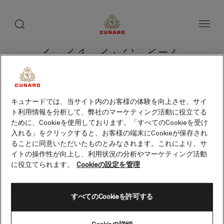
toggle
search
ペ
button
button
ー
ジ
内
容
ノーフォーク、バージニア
へ
ス
州（アメリカ）
キ
ッ
プ
キュナードでは、当サイト内のお客様の体験を向上させ、サイ
ト利用情報を分析して、弊社のマーケティング活動に役立てる
クルーズを検索
ために、Cookieを使用しております。「すべてのCookieを受け
入れる」をクリックすると、お客様の端末にCookieが保存され
ることに同意いただいたものとみなされます。これにより、サ
イトの操作性が向上し、利用状況の分析やマーケティング活動
に役立てられます。
Cookieの設定を管理
すべてのCookieを許可する
Skip
to
footer