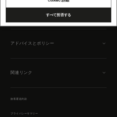
Cookieの詳細
content
キュナードについて
すべて拒否する
アドバイスとポリシー
関連リンク
旅客運送約款
プライバシーサマリー