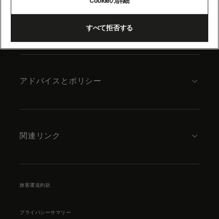
Cookieの詳細
content
キュナードについて
すべて拒否する
アドバイスとポリシー
関連リンク
旅客運送約款
プライバシーサマリー