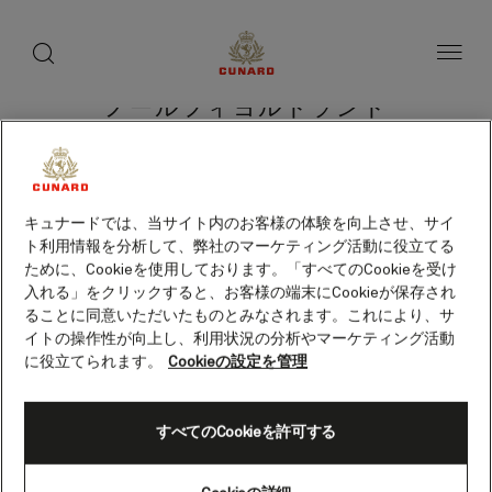
toggle
search
ペ
button
button
ー
ジ
内
容
ノールフィヨルドランド
へ
ス
（ノルウェー）
キ
ッ
プ
キュナードでは、当サイト内のお客様の体験を向上させ、サイ
ト利用情報を分析して、弊社のマーケティング活動に役立てる
クルーズを検索
ために、Cookieを使用しております。「すべてのCookieを受け
入れる」をクリックすると、お客様の端末にCookieが保存され
ることに同意いただいたものとみなされます。これにより、サ
イトの操作性が向上し、利用状況の分析やマーケティング活動
に役立てられます。
Cookieの設定を管理
すべてのCookieを許可する
Skip
to
footer