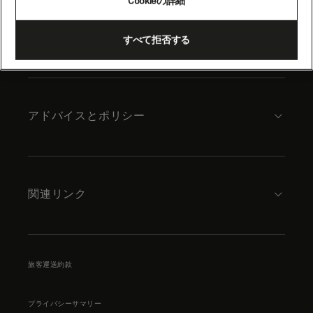
Cookieの詳細
content
キュナードについて
すべて拒否する
アドバイスとポリシー
関連リンク
旅客運送約款
プライバシーサマリー