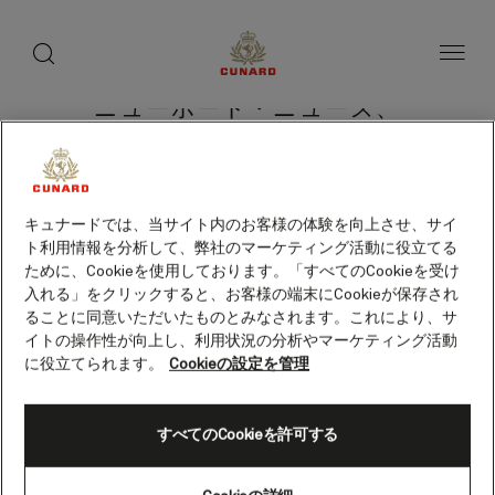
toggle
search
ペ
button
button
ー
ジ
内
容
ニューポート・ニューズ、
へ
ス
バージニア州
キ
ッ
プ
キュナードでは、当サイト内のお客様の体験を向上させ、サイ
ト利用情報を分析して、弊社のマーケティング活動に役立てる
クルーズを検索
ために、Cookieを使用しております。「すべてのCookieを受け
入れる」をクリックすると、お客様の端末にCookieが保存され
ることに同意いただいたものとみなされます。これにより、サ
イトの操作性が向上し、利用状況の分析やマーケティング活動
に役立てられます。
Cookieの設定を管理
すべてのCookieを許可する
Skip
to
footer