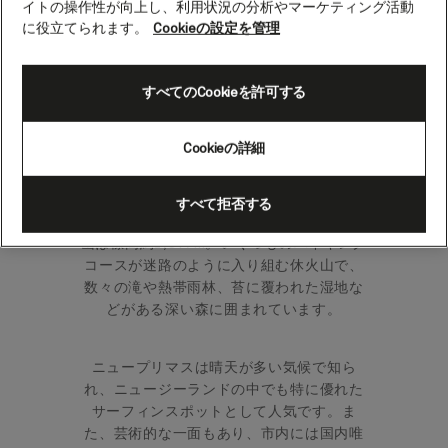
イトの操作性が向上し、利用状況の分析やマーケティング活動
ーランド）
に役立てられます。
Cookieの設定を管理
ニュージーランドの完璧な円錐形の火山、
すべてのCookieを許可する
タラナキ山のふもとにたたずむ、太陽の光
が降り注ぐニュープリマスには、活気あふ
Cookieの詳細
れるアート・ギャラリーや美しい公園が数
多くあります。
すべて拒否する
ニュープリマスの空高くそびえるタラナキ
山は標高約2,517m。いくつものハイキング
コースが迷路のように入り組む休火山で、
数々の滝や熱帯雨林、苔に覆われた湿地な
どがある深い森に囲まれています。
ニュープリマスは晴天が多い気候で知ら
れ、ニュージーランドの中でも特に優れた
サーフィンスポットとして人気です。ま
た、芸術的な一面もあり、市内には国内唯