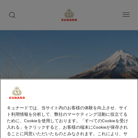
toggle
search
ペ
button
button
ー
ジ
内
容
へ
ス
キ
ッ
プ
キュナードでは、当サイト内のお客様の体験を向上させ、サイ
ト利用情報を分析して、弊社のマーケティング活動に役立てる
ために、Cookieを使用しております。「すべてのCookieを受け
入れる」をクリックすると、お客様の端末にCookieが保存され
ニュープリマス（ニュージ
ることに同意いただいたものとみなされます。これにより、サ