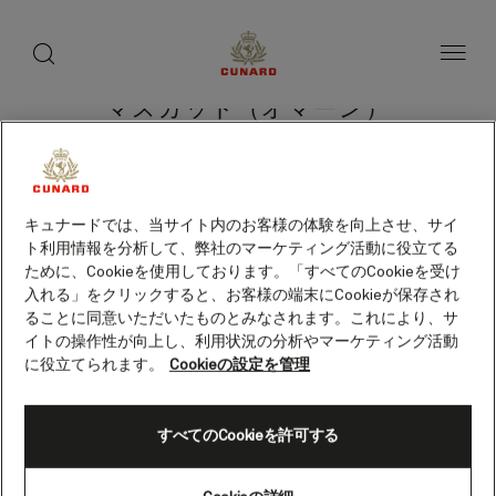
toggle
search
ペ
button
button
ー
ジ
内
容
マスカット（オマーン）
へ
ス
キ
ッ
プ
クルーズを検索
キュナードでは、当サイト内のお客様の体験を向上させ、サイ
ト利用情報を分析して、弊社のマーケティング活動に役立てる
ために、Cookieを使用しております。「すべてのCookieを受け
入れる」をクリックすると、お客様の端末にCookieが保存され
ることに同意いただいたものとみなされます。これにより、サ
イトの操作性が向上し、利用状況の分析やマーケティング活動
に役立てられます。
Cookieの設定を管理
すべてのCookieを許可する
Skip
to
footer