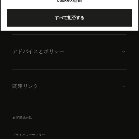
Cookieの詳細
content
キュナードについて
すべて拒否する
アドバイスとポリシー
関連リンク
旅客運送約款
プライバシーサマリー