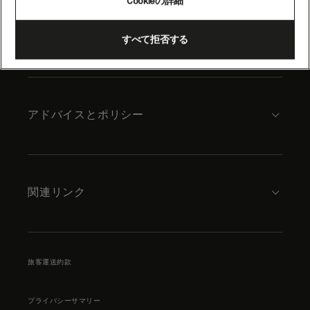
Cookieの詳細
content
キュナードについて
すべて拒否する
アドバイスとポリシー
関連リンク
旅客運送約款
プライバシーサマリー