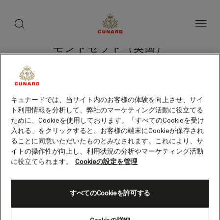
toggle
search
ペ
button
button
ー
ジ
内
容
モントセラト（英国）
へ
ス
キ
ッ
プ
クルーズを検索
キュナードでは、当サイト内のお客様の体験を向上させ、サイ
ト利用情報を分析して、弊社のマーケティング活動に役立てる
ために、Cookieを使用しております。「すべてのCookieを受け
入れる」をクリックすると、お客様の端末にCookieが保存され
ることに同意いただいたものとみなされます。これにより、サ
イトの操作性が向上し、利用状況の分析やマーケティング活動
に役立てられます。
Cookieの設定を管理
すべてのCookieを許可する
Skip
to
footer