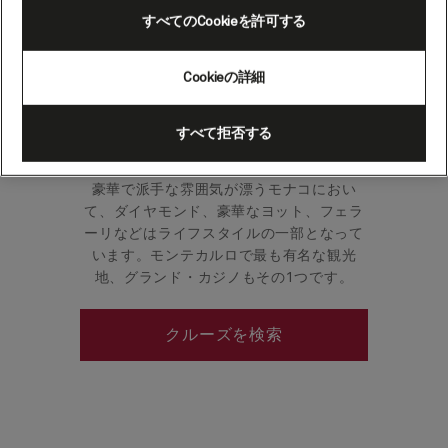
すべてのCookieを許可する
モンテカルロの代名詞は「豪華」と「壮
Cookieの詳細
麗」の2語に尽きます。フレンチリビエラの
中心部に位置するこの公国は、その小ささ
を補って余りある世界的な評判と華やかさ
すべて拒否する
で知られています。
豪華で派手な雰囲気が漂うモナコにおい
て、ダイヤモンド、豪華なヨット、フェラ
ーリなどはライフスタイルの一部となって
います。モンテカルロで最も有名な観光
地、グランド・カジノもその1つです。
クルーズを検索