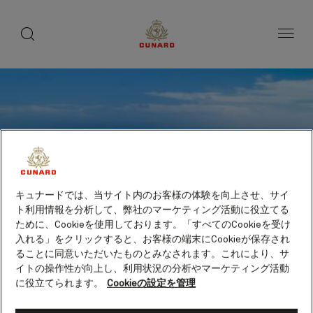
toggle
search
ペ
button
button
ー
ジ
内
容
へ
ス
キ
ッ
プ
キュナードでは、当サイト内のお客様の体験を向上させ、サイ
ト利用情報を分析して、弊社のマーケティング活動に役立てる
ために、Cookieを使用しております。「すべてのCookieを受け
入れる」をクリックすると、お客様の端末にCookieが保存され
ることに同意いただいたものとみなされます。これにより、サ
イトの操作性が向上し、利用状況の分析やマーケティング活動
に役立てられます。
Cookieの設定を管理
モンテカルロ（モナコ）