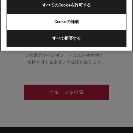
（シーニッククルージン
すべてのCookieを許可する
グ）
Cookieの詳細
ニュージーランドの南西端にあるミルフォ
すべて拒否する
ード・サウンドへ航海すると、素晴らしい
風景が待っています。フィヨルドはアザラ
シの群れやペンギン、イルカの生息地で、
雨林や目を見張るような滝があります。
クルーズを検索
Skip