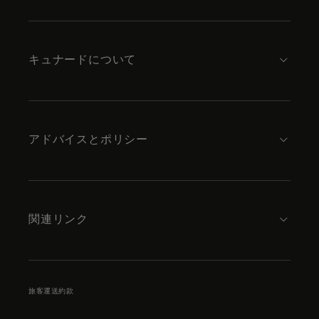
to
footer
content
キュナードについて
アドバイスとポリシー
関連リンク
旅客運送約款