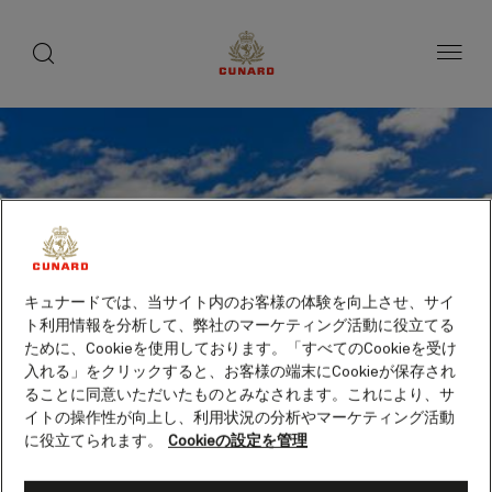
toggle
search
ペ
button
button
ー
ジ
内
容
へ
ス
キ
ッ
プ
キュナードでは、当サイト内のお客様の体験を向上させ、サイ
ト利用情報を分析して、弊社のマーケティング活動に役立てる
ために、Cookieを使用しております。「すべてのCookieを受け
入れる」をクリックすると、お客様の端末にCookieが保存され
ることに同意いただいたものとみなされます。これにより、サ
イトの操作性が向上し、利用状況の分析やマーケティング活動
に役立てられます。
Cookieの設定を管理
ミルフォード・サウンド